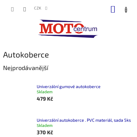
Přejít
NÁKUP
na
CZK
obsah
KOŠÍK
Autokoberce
Nejprodávanější
Univerzální gumové autokoberce
Skladem
479 Kč
Univerzální autokoberce . PVC materiál, sada 5ks
Skladem
370 Kč