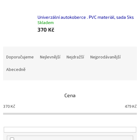
Univerzální autokoberce . PVC materiál, sada 5ks
Skladem
370 Kč
Ř
a
Doporučujeme
Nejlevnější
Nejdražší
Nejprodávanější
z
e
Abecedně
n
í
p
Cena
r
o
370
Kč
479
Kč
d
u
k
t
ů