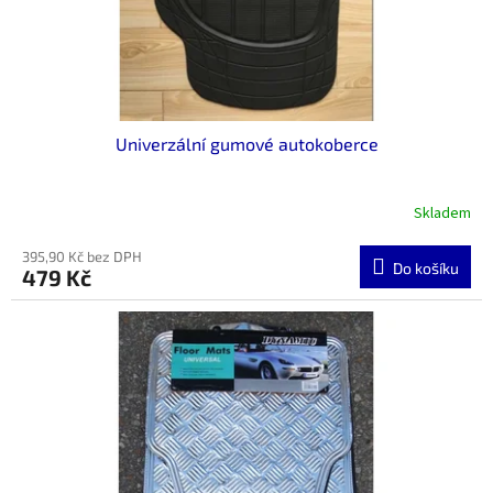
u
k
t
ů
Univerzální gumové autokoberce
Skladem
395,90 Kč bez DPH
Do košíku
479 Kč