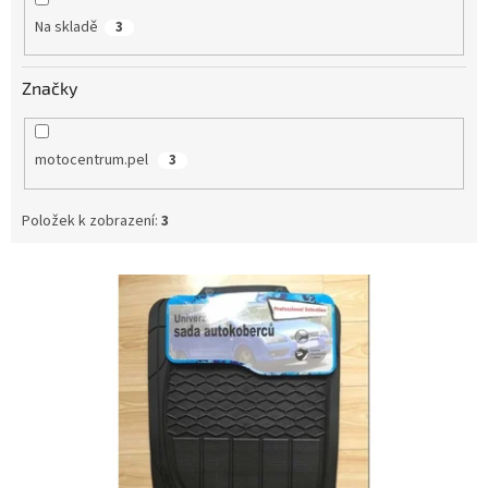
Na skladě
3
Značky
motocentrum.pel
3
Položek k zobrazení:
3
V
ý
p
i
s
p
r
o
d