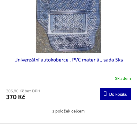
Univerzální autokoberce . PVC materiál, sada 5ks
Skladem
305,80 Kč bez DPH
Do košíku
370 Kč
3
položek celkem
O
v
l
Z
á
á
d