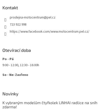
p
a
a
Kontakt
c
t
í
prodejna-motocentrum
@
pel.cz
í
p
r
723 922 998
v
https://www.facebook.com/www.motocentrum.pel.cz/
k
y
v
ý
Otevírací doba
p
i
Po - Pá
s
u
9:00 - 12:00, 12:30 - 16:00h
So - Ne: Zavřeno
Novinky
K vybraným modelům čtyřkolek LINHAI radlice na sníh
zdarma!