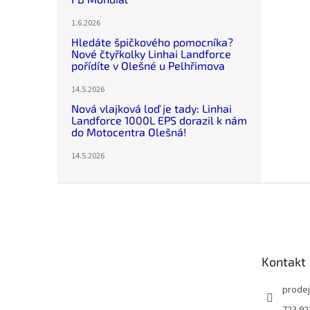
1.6.2026
Hledáte špičkového pomocníka?
Nové čtyřkolky Linhai Landforce
pořídíte v Olešné u Pelhřimova
14.5.2026
Nová vlajková loď je tady: Linhai
Landforce 1000L EPS dorazil k nám
do Motocentra Olešná!
14.5.2026
Z
á
p
a
t
Kontakt
í
prode