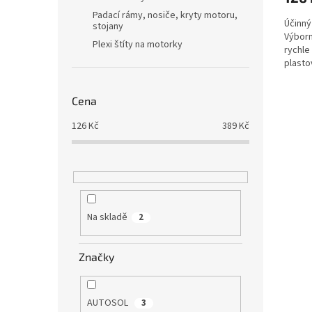
Padací rámy, nosiče, kryty motoru,
Účinný
stojany
Výborn
Plexi štíty na motorky
rychle
plasto
Cena
126
Kč
389
Kč
Na skladě
2
Značky
AUTOSOL
3