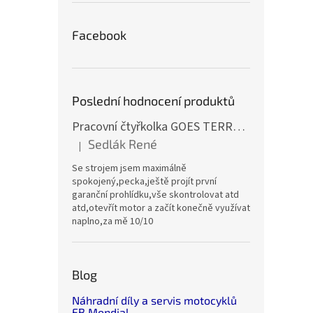
Facebook
Poslední hodnocení produktů
Pracovní čtyřkolka GOES TERROX 400 T3B
Sedlák René
|
Hodnocení produktu je 5 z 5 hvězdiček.
Se strojem jsem maximálně
spokojený,pecka,ještě projít první
garanční prohlídku,vše skontrolovat atd
atd,otevřít motor a začít konečně využívat
naplno,za mě 10/10
Blog
Náhradní díly a servis motocyklů
FB Mondial