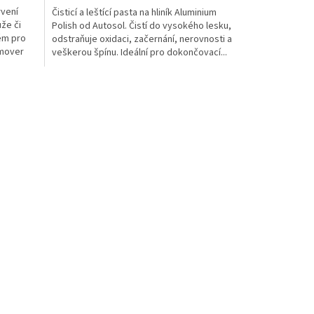
rvení
Čisticí a leštící pasta na hliník Aluminium
že či
Polish od Autosol. Čistí do vysokého lesku,
lém pro
odstraňuje oxidaci, začernání, nerovnosti a
emover
veškerou špínu. Ideální pro dokončovací...