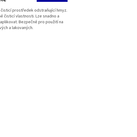
 čisticí prostředek odstraňující hmyz.
é čisticí vlastnosti. Lze snadno a
 aplikovat. Bezpečné pro použití na
vých a lakovaných.
O
v
l
á
d
a
c
í
p
r
v
k
y
v
ý
p
i