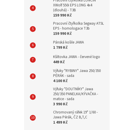
Pracovní čtyřkolka LONCIN
XWolf 550i EPS LONG 4x4
(dlouhá) - T3B
159 990 Kč
Pracovní čtyřkolka Segway AT5L
EPS - homologace T3b
159 990 Kč
Pánská košile JAWA
1 799 Kč
Kšiltovka JAWA - červené logo
449 Kč
Výfuky "RYBINY" Jawa 250/350
PÉRÁK - sada
4 100 Kč
Výfuky "DOUTNÍKY" Jawa
250/350 PANELKA/KÝVAČKA -
matice - sada
3 990 Kč
Chromovaný ráfek 19" 1/60 -
Jawa Pérák, ČZ B,T,C
1 499 Kč