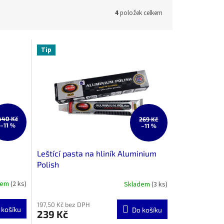
4
položek celkem
Tip
440 Kč
269 Kč
–11 %
–11 %
Leštící pasta na hliník Aluminium
Polish
dem
(2 ks)
Skladem
(3 ks)
197,50 Kč bez DPH
 košíku
Do košíku
239 Kč