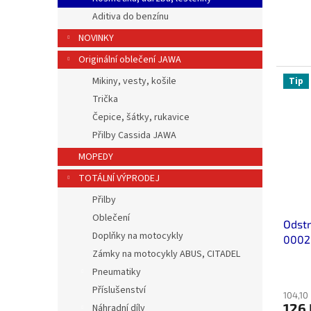
Aditiva do benzínu
NOVINKY
Originální oblečení JAWA
Mikiny, vesty, košile
Tip
Trička
Čepice, šátky, rukavice
Přilby Cassida JAWA
MOPEDY
TOTÁLNÍ VÝPRODEJ
Přilby
Oblečení
Odst
Doplňky na motocykly
0002
Zámky na motocykly ABUS, CITADEL
Pneumatiky
Příslušenství
104,10
126 
Náhradní díly