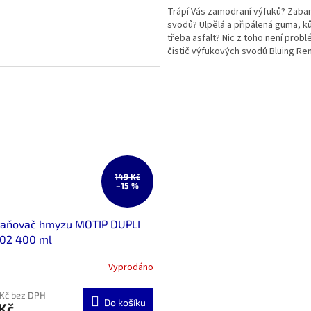
Trápí Vás zamodraní výfuků? Zaba
svodů? Ulpělá a připálená guma, ků
třeba asfalt? Nic z toho není prob
čistič výfukových svodů Bluing R
Autosol. Úplně...
149 Kč
–15 %
raňovač hmyzu MOTIP DUPLI
02 400 ml
Vyprodáno
 Kč bez DPH
Do košíku
Kč