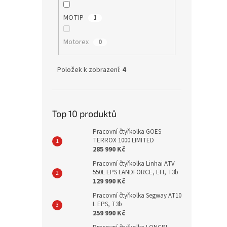
MOTIP
1
Motorex
0
Položek k zobrazení:
4
Top 10 produktů
Pracovní čtyřkolka GOES
TERROX 1000 LIMITED
285 990 Kč
Pracovní čtyřkolka Linhai ATV
550L EPS LANDFORCE, EFI, T3b
129 990 Kč
Pracovní čtyřkolka Segway AT10
L EPS, T3b
259 990 Kč