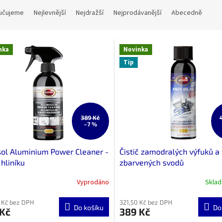
učujeme
Nejlevnější
Nejdražší
Nejprodávanější
Abecedně
nka
Novinka
Tip
389 Kč
–7 %
ol Aluminium Power Cleaner -
Čistič zamodralých výfuků a
 hliníku
zbarvených svodů
Vyprodáno
Skla
 Kč bez DPH
321,50 Kč bez DPH
Do košíku
Do
 Kč
389 Kč