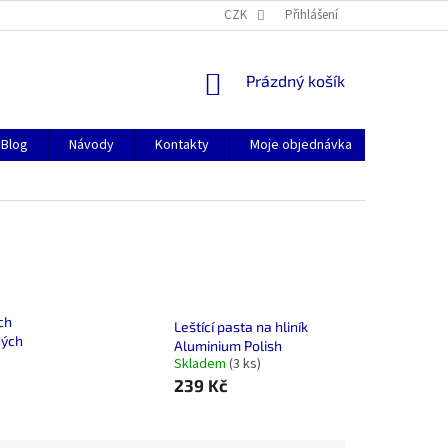
CZK
Přihlášení
NÁKUPNÍ
Prázdný košík
KOŠÍK
Blog
Návody
Kontakty
Moje objednávka
ch
Leštící pasta na hliník
ných
Aluminium Polish
Skladem
(3 ks)
239 Kč