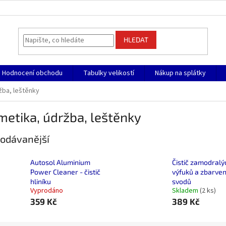
HLEDAT
Hodnocení obchodu
Tabulky velikostí
Nákup na splátky
žba, leštěnky
etika, údržba, leštěnky
odávanější
Autosol Aluminium
Čistič zamodralý
Power Cleaner - čistič
výfuků a zbarve
hliníku
svodů
Vyprodáno
Skladem
(2 ks)
359 Kč
389 Kč