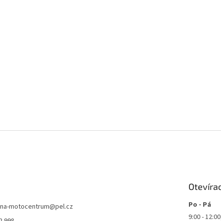
Otevíra
Po - Pá
jna-motocentrum
@
pel.cz
9:00 - 12:00