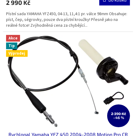
2 990 Kč
Pístní sada YAMAHA YFZ450, 04-13, 11,4:1 pr. válce 98mm Obsahuje:
píst, čep, ségrovky, pouze dva pístní kroužky! Přesně jako na
reálné fotce! Zvýhodněná cena za chybějící...
Akce
Tip
Výprodej
2 390 Kč
–46 %
Rychlopal Yamaha YFZ 450 2004-2008 Motion Pro CR