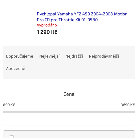
Rychlopal Yamaha YFZ 450 2004-2008 Motion
Pro CR pro Throttle Kit 01-0580
Vyprodáno
1 290 Kč
Ř
a
Doporučujeme
Nejlevnější
Nejdražší
Nejprodávanější
z
e
Abecedně
n
í
p
Cena
r
o
899
Kč
3690
Kč
d
u
k
t
ů