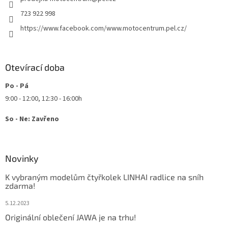
í
p
r
723 922 998
v
https://www.facebook.com/www.motocentrum.pel.cz/
k
y
v
ý
Otevírací doba
p
i
Po - Pá
s
u
9:00 - 12:00, 12:30 - 16:00h
So - Ne: Zavřeno
Novinky
K vybraným modelům čtyřkolek LINHAI radlice na sníh
zdarma!
5.12.2023
Originální oblečení JAWA je na trhu!