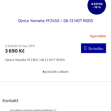
4 517 Kč
–18 %
Ojnice Yamaha YFZ450 / 06-13 HOT RODS
Vyprodáno
3 049,60 Kč bez DPH
Do košíku
3 690 Kč
Ojnice Yamaha YFZ450 / 06-13 HOT RODS
4
položek celkem
O
v
l
Z
á
á
d
p
a
a
Kontakt
c
t
í
prodejna-motocentrum
@
pel.cz