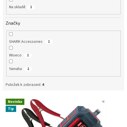
Na skladě
1
Značky
SHARK Accessories
1
Wiseco
1
Yamaha
2
Položek k zobrazení:
4
V
Novinka
ý
Tip
p
i
s