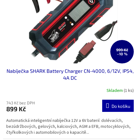
p
r
o
d
u
k
t
ů
999 Kč
–10 %
Nabíječka SHARK Battery Charger CN-4000, 6/12V, IP54,
4A DC
Skladem
(1 ks)
743 Kč bez DPH
Do košíku
899 Kč
Automatická inteligentní nabíječka 12V a 6V baterií: dolévacích,
bezúdržbových, gelových, kalciových, AGM a EFB, motocyklových,
čtyřkolkových i automobilových o kapacitě...