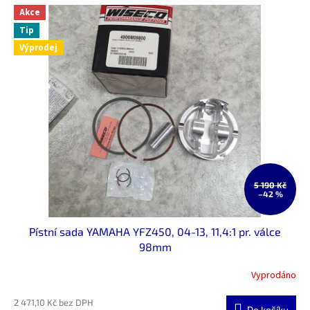
Akce
Tip
Výprodej
5 190 Kč
–42 %
Pístní sada YAMAHA YFZ450, 04-13, 11,4:1 pr. válce
98mm
Vyprodáno
2 471,10 Kč bez DPH
Do košíku