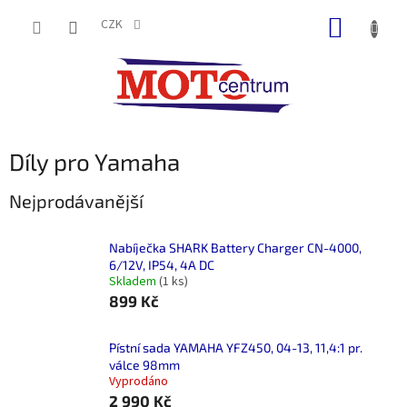
Přejít
NÁKUP
na
CZK
obsah
KOŠÍK
Díly pro Yamaha
Nejprodávanější
Nabíječka SHARK Battery Charger CN-4000,
6/12V, IP54, 4A DC
Skladem
(1 ks)
899 Kč
Pístní sada YAMAHA YFZ450, 04-13, 11,4:1 pr.
válce 98mm
Vyprodáno
2 990 Kč