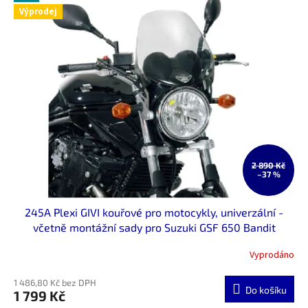
Výprodej
2 890 Kč
–37 %
245A Plexi GIVI kouřové pro motocykly, univerzální -
včetně montážní sady pro Suzuki GSF 650 Bandit
Vyprodáno
1 486,80 Kč bez DPH
Do košíku
1 799 Kč