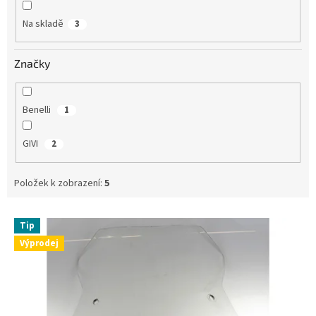
ů
Na skladě
3
Značky
Benelli
1
GIVI
2
Položek k zobrazení:
5
V
Tip
ý
Výprodej
p
i
s
p
r