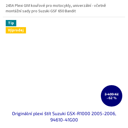
245A Plexi GIVI kouřové pro motocykly, univerzální - včetně
montážní sady pro Suzuki GSF 650 Bandit
Tip
Výprodej
3 499 Kč
–62 %
Originální plexi štít Suzuki GSX-R1000 2005-2006,
94610-41G00