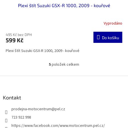
Plexi štít Suzuki GSX-R 1000, 2009 - kouřové
Vyprodáno
495 Kč bez DPH
Do košíku
599 Kč
Plexi štít Suzuki GSX-R 1000, 2009 - kouřové
5
položek celkem
O
v
l
Z
á
á
d
p
a
a
Kontakt
c
t
í
prodejna-motocentrum
@
pel.cz
í
p
r
723 922 998
v
https://www.facebook.com/www.motocentrum.pel.cz/
k