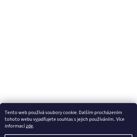
Tento web používá soubory cookie. Dalším procházením
tohoto webu vyjadřujete souhlas s jejich používáním.. Více
🏝️ Dovolená: 🏝️ 27.7.2026 do 9.8.2026 - bude
informací
zde
.
probíhat dovolená. Celá firma bude uzavřená!
Expedice objednávek z e-shopu bude po 10.8.2026.