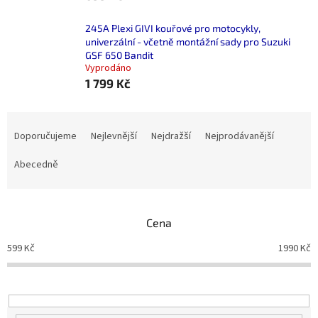
245A Plexi GIVI kouřové pro motocykly,
univerzální - včetně montážní sady pro Suzuki
GSF 650 Bandit
Vyprodáno
1 799 Kč
Ř
a
Doporučujeme
Nejlevnější
Nejdražší
Nejprodávanější
z
e
Abecedně
n
í
p
Cena
r
o
599
Kč
1990
Kč
d
u
k
t