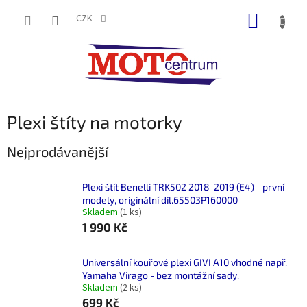
Přejít
NÁKUP
na
CZK
obsah
KOŠÍK
Plexi štíty na motorky
Nejprodávanější
Plexi štít Benelli TRK502 2018-2019 (E4) - první
modely, originální díl.65503P160000
Skladem
(1 ks)
1 990 Kč
Universální kouřové plexi GIVI A10 vhodné např.
Yamaha Virago - bez montážní sady.
Skladem
(2 ks)
699 Kč