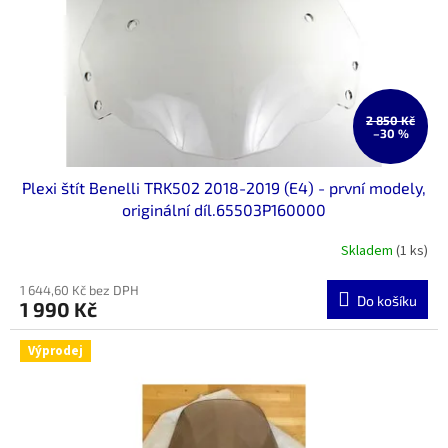
o
d
u
k
t
ů
2 850 Kč
–30 %
Plexi štít Benelli TRK502 2018-2019 (E4) - první modely,
originální díl.65503P160000
Skladem
(1 ks)
1 644,60 Kč bez DPH
Do košíku
1 990 Kč
Výprodej