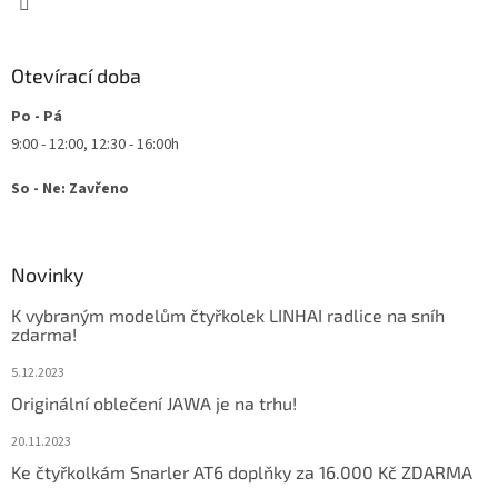
y
v
ý
Otevírací doba
p
i
Po - Pá
s
u
9:00 - 12:00, 12:30 - 16:00h
So - Ne: Zavřeno
Novinky
K vybraným modelům čtyřkolek LINHAI radlice na sníh
zdarma!
5.12.2023
Originální oblečení JAWA je na trhu!
20.11.2023
Ke čtyřkolkám Snarler AT6 doplňky za 16.000 Kč ZDARMA