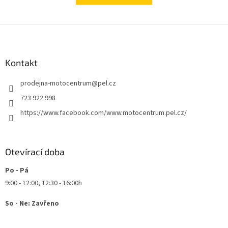
Z
á
p
a
Kontakt
t
prodejna-motocentrum
@
pel.cz
í
723 922 998
https://www.facebook.com/www.motocentrum.pel.cz/
Otevírací doba
Po - Pá
9:00 - 12:00, 12:30 - 16:00h
So - Ne: Zavřeno