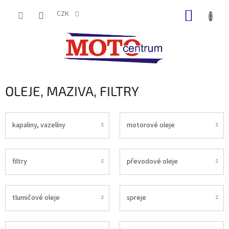
Přejít
NÁKUP
na
CZK
obsah
KOŠÍK
OLEJE, MAZIVA, FILTRY
kapaliny, vazelíny
motorové oleje
filtry
převodové oleje
tlumičové oleje
spreje