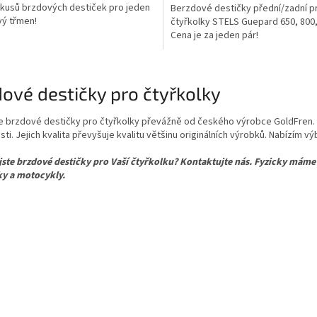
kusů brzdových destiček pro jeden
Berzdové destičky přední/zadní p
vý třmen!
čtyřkolky STELS Guepard 650, 800,
Cena je za jeden pár!
O
v
ové destičky pro čtyřkolky
l
á
d
e brzdové destičky pro čtyřkolky převážně od českého výrobce GoldFren.
a
ti. Jejich kvalita převyšuje kvalitu většinu originálních výrobků. Nabízím 
c
í
 jste brzdové destičky pro Vaší čtyřkolku? Kontaktujte nás. Fyzicky mám
p
ky a motocykly.
r
v
k
y
v
ý
p
i
s
u