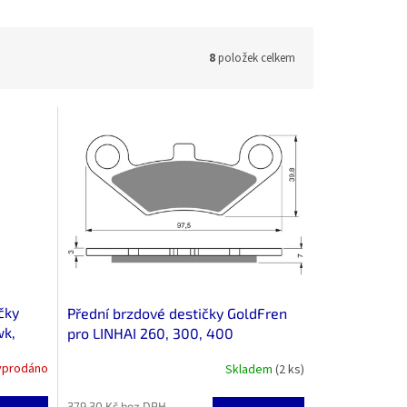
8
položek celkem
čky
Přední brzdové destičky GoldFren
wk,
pro LINHAI 260, 300, 400
yprodáno
Skladem
(2 ks)
Průměrné
hodnocení
produktu
379,30 Kč bez DPH