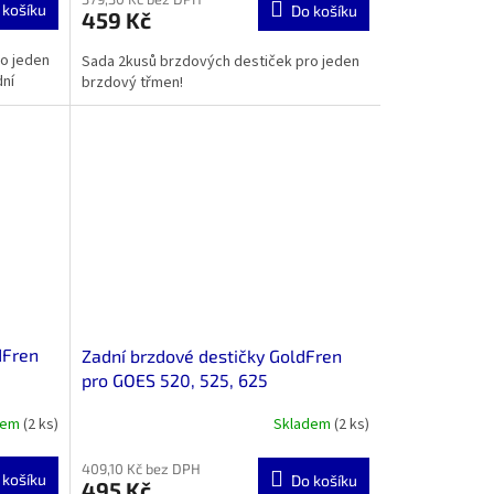
 košíku
Do košíku
459 Kč
je
5,0
o jeden
Sada 2kusů brzdových destiček pro jeden
z
dní
brzdový třmen!
5
hvězdiček.
dFren
Zadní brzdové destičky GoldFren
pro GOES 520, 525, 625
dem
(2 ks)
Skladem
(2 ks)
409,10 Kč bez DPH
 košíku
Do košíku
495 Kč