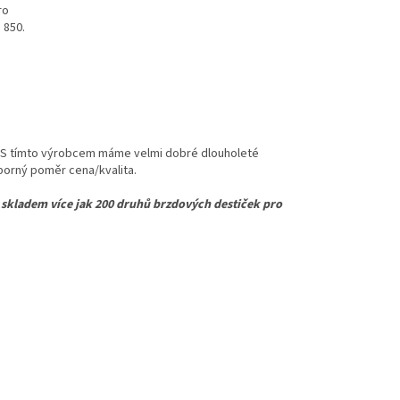
ro
 850.
 S tímto výrobcem máme velmi dobré dlouholeté
výborný poměr cena/kvalita.
e skladem více jak 200 druhů brzdových destiček pro