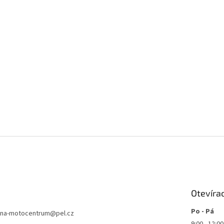
Otevíra
Po - Pá
jna-motocentrum
@
pel.cz