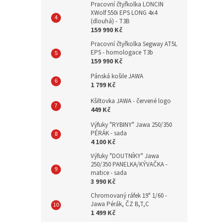
Pracovní čtyřkolka LONCIN
XWolf 550i EPS LONG 4x4
(dlouhá) - T3B
159 990 Kč
Pracovní čtyřkolka Segway AT5L
EPS - homologace T3b
159 990 Kč
Pánská košile JAWA
1 799 Kč
Kšiltovka JAWA - červené logo
449 Kč
Výfuky "RYBINY" Jawa 250/350
PÉRÁK - sada
4 100 Kč
Výfuky "DOUTNÍKY" Jawa
250/350 PANELKA/KÝVAČKA -
matice - sada
3 990 Kč
Chromovaný ráfek 19" 1/60 -
Jawa Pérák, ČZ B,T,C
1 499 Kč