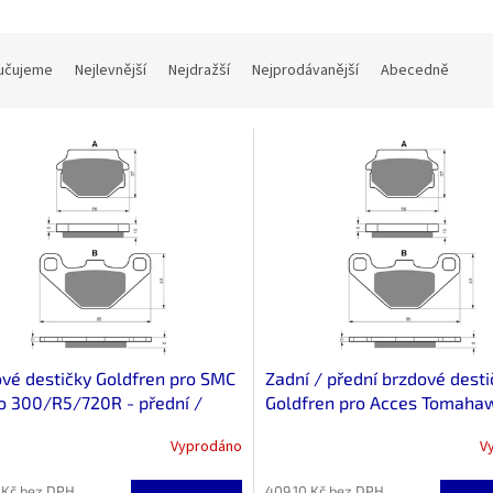
učujeme
Nejlevnější
Nejdražší
Nejprodávanější
Abecedně
vé destičky Goldfren pro SMC
Zadní / přední brzdové desti
 300/R5/720R - přední /
Goldfren pro Acces Tomaha
Max, Warrior
Vyprodáno
V
 Kč bez DPH
409,10 Kč bez DPH