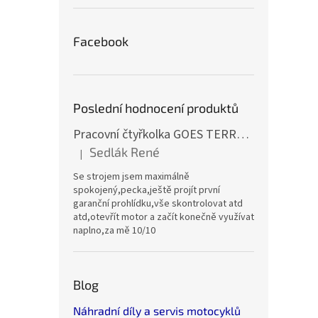
Facebook
Poslední hodnocení produktů
Pracovní čtyřkolka GOES TERROX 400 T3B
Sedlák René
|
Hodnocení produktu je 5 z 5 hvězdiček.
Se strojem jsem maximálně
spokojený,pecka,ještě projít první
garanční prohlídku,vše skontrolovat atd
atd,otevřít motor a začít konečně využívat
naplno,za mě 10/10
Blog
Náhradní díly a servis motocyklů