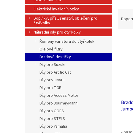
elektromobilita
n
e
Elektrické invalidní vozíky
Ř
l
a
Doplňky, příslušenství, oblečení pro
Dopor
čtyřkolky
z
e
Náhradní díly pro čtyřkolky
V
n
Řemeny variátoru do čtyřkolek
ý
í
Olejové filtry
p
p
i
Brzdové destičky
r
s
o
Díly pro Suzuki
p
d
Díly pro Arctic Cat
r
u
Díly pro LINAHI
o
k
Díly pro TGB
d
t
Díly pro Access Motor
u
ů
Brzdo
k
Díly pro JourneyMann
Jumbo
t
Díly pro GOES
zadní
ů
Díly pro STELS
Díly pro Yamaha
409,10