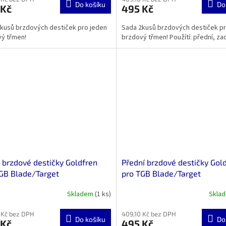
Do košíku
Do
 Kč
495 Kč
kusů brzdových destiček pro jeden
Sada 2kusů brzdových destiček pr
vý třmen!
brzdový třmen! Použítí: přední, za
 brzdové destičky Goldfren
Přední brzdové destičky Gol
GB Blade/Target
pro TGB Blade/Target
Skladem
(1 ks)
Skla
 Kč bez DPH
409,10 Kč bez DPH
Do košíku
Do
 Kč
495 Kč