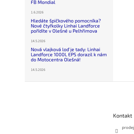
FB Mondial
1.6.2026
Hledáte špičkového pomocníka?
Nové čtyřkolky Linhai Landforce
pořídíte v Olešné u Pelhřimova
14.5.2026
Nová vlajková loď je tady: Linhai
Landforce 1000L EPS dorazil k nám
do Motocentra Olešná!
14.5.2026
Z
á
p
a
t
Kontakt
í
prode