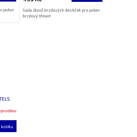
o jeden
Sada 2kusů brzdových destiček pro jeden
brzdový třmen!
STELS
yprodáno
 košíku