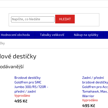
HLEDAT
Hodnocení obchodu
Tabulky velikostí
Nákup na splátky
ičky
dové destičky
odávanější
Brzdové destičky
Zadní / přední
Goldfren pro SMC
brzdové destičky
Jumbo 300/R5/720R -
Goldfren pro Ac
přední / zadní
Tomahawk, Max,
Vyprodáno
Warrior
Vyprodáno
495 Kč
495 Kč