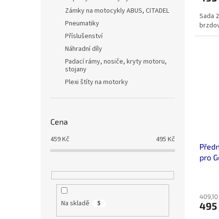
Zámky na motocykly ABUS, CITADEL
Sada 2
Pneumatiky
brzdo
Příslušenství
Náhradní díly
Padací rámy, nosiče, kryty motoru,
stojany
Plexi štíty na motorky
Cena
459
Kč
495
Kč
Předn
pro G
409,10
Na skladě
5
495