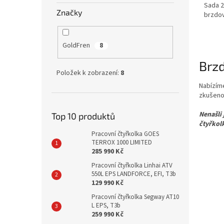
Sada 2
Značky
brzdo
GoldFren
8
Brzd
Položek k zobrazení:
8
Nabízím
zkušenos
Nenašli
Top 10 produktů
čtyřkol
Pracovní čtyřkolka GOES
TERROX 1000 LIMITED
285 990 Kč
Pracovní čtyřkolka Linhai ATV
550L EPS LANDFORCE, EFI, T3b
129 990 Kč
Pracovní čtyřkolka Segway AT10
L EPS, T3b
259 990 Kč