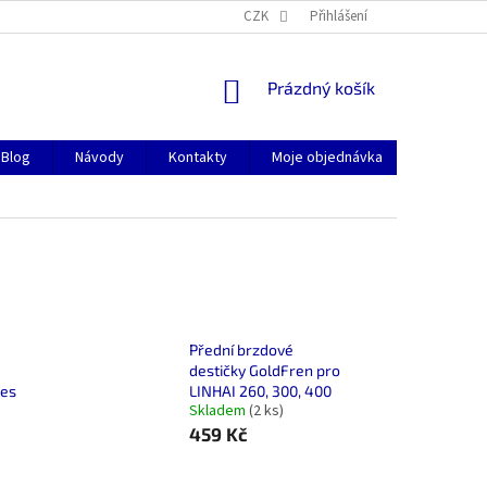
CZK
Přihlášení
NÁKUPNÍ
Prázdný košík
KOŠÍK
Blog
Návody
Kontakty
Moje objednávka
Přední brzdové
destičky GoldFren pro
ces
LINHAI 260, 300, 400
Skladem
(2 ks)
459 Kč