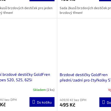
kusů brzdových destiček pro jeden
Sada 2kusů brzdových destiček pr
vý třmen!
brzdový třmen!
í brzdové destičky GoldFren
Brzdové destičky GoldFren
oes 520, 525, 625i
přední/zadní pro čtyřkolky 
Guepard 650, 800, 850
Skladem
(2 ks)
V
 Kč bez DPH
409,10 Kč bez DPH
Do košíku
Do
 Kč
495 Kč