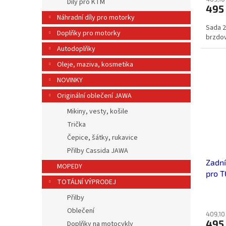
Díly pro KTM
495
Náhradní díly pro motorky
Sada 2
Doplňky pro motorky
brzdo
Autodoplňky
Oleje, maziva, kosmetika
NOVINKY
Originální oblečení JAWA
Mikiny, vesty, košile
Trička
Čepice, šátky, rukavice
Přilby Cassida JAWA
Zadní
MOPEDY
pro T
TOTÁLNÍ VÝPRODEJ
Přilby
Oblečení
409,10
495
Doplňky na motocykly