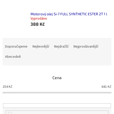
Motorový olej Si-7 FULL SYNTHETIC ESTER 2T 1 l
Vyprodáno
388 Kč
Ř
a
Doporučujeme
Nejlevnější
Nejdražší
Nejprodávanější
z
e
Abecedně
n
í
p
Cena
r
o
254
Kč
641
Kč
d
u
k
t
ů