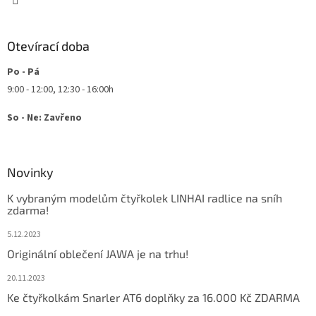
y
v
ý
Otevírací doba
p
i
Po - Pá
s
u
9:00 - 12:00, 12:30 - 16:00h
So - Ne: Zavřeno
Novinky
K vybraným modelům čtyřkolek LINHAI radlice na sníh
zdarma!
5.12.2023
Originální oblečení JAWA je na trhu!
20.11.2023
Ke čtyřkolkám Snarler AT6 doplňky za 16.000 Kč ZDARMA