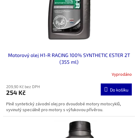
o
d
u
k
t
ů
Motorový olej H1-R RACING 100% SYNTHETIC ESTER 2T
(355 ml)
Vyprodáno
209,90 Kč bez DPH
Do košíku
254 Kč
Plně syntetický závodní olej pro dvoudobé motory motocyklů,
vyvinutý speciálně pro motory s výfukovou přívěrou.