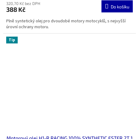
320,70 Kč bez DPH
Do košíku
388 Kč
Plně syntetický olej pro dvoudobé motory motocyklů, s nejvyšší
úrovní ochrany motoru.
Tip
Motorový olej H1-R RACING 100% SYNTHETIC ESTER 2T 1