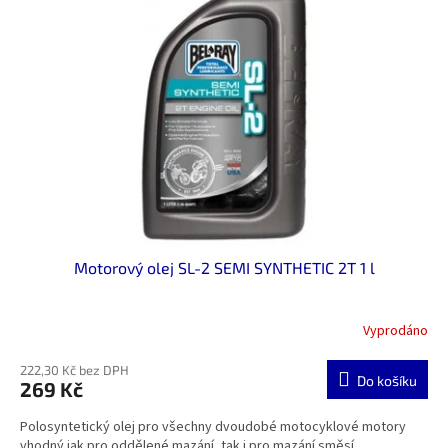
Motorový olej SL-2 SEMI SYNTHETIC 2T 1 l
Vyprodáno
222,30 Kč bez DPH
Do košíku
269 Kč
Polosyntetický olej pro všechny dvoudobé motocyklové motory
vhodný jak pro oddělené mazání, tak i pro mazání směsí.