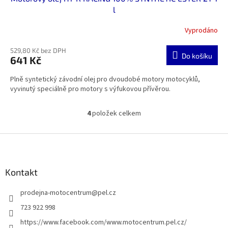
l
Vyprodáno
529,80 Kč bez DPH
Do košíku
641 Kč
Plně syntetický závodní olej pro dvoudobé motory motocyklů,
vyvinutý speciálně pro motory s výfukovou přívěrou.
4
položek celkem
O
v
l
Z
á
á
d
p
a
a
Kontakt
c
t
í
prodejna-motocentrum
@
pel.cz
í
p
r
723 922 998
v
https://www.facebook.com/www.motocentrum.pel.cz/
k