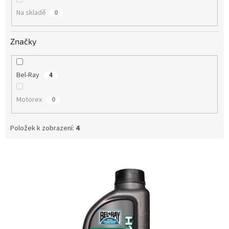
Na skladě
0
Značky
Bel-Ray
4
Motorex
0
Položek k zobrazení:
4
V
ý
p
i
s
p
r