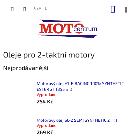
Přejít
NÁKUP
na
CZK
obsah
KOŠÍK
Oleje pro 2-taktní motory
Nejprodávanější
Motorový olej H1-R RACING 100% SYNTHETIC
ESTER 2T (355 ml)
Vyprodáno
254 Kč
Motorový olej SL-2 SEMI SYNTHETIC 2T 1 l
Vyprodáno
269 Kč