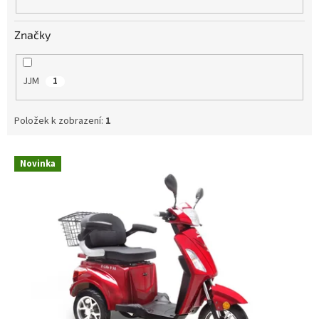
Značky
JJM
1
Položek k zobrazení:
1
V
Novinka
ý
p
i
s
p
r
o
d
u
k