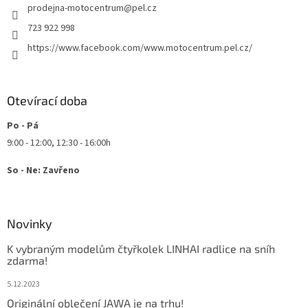
prodejna-motocentrum
@
pel.cz
í
p
r
723 922 998
v
https://www.facebook.com/www.motocentrum.pel.cz/
k
y
v
ý
Otevírací doba
p
i
Po - Pá
s
u
9:00 - 12:00, 12:30 - 16:00h
So - Ne: Zavřeno
Novinky
K vybraným modelům čtyřkolek LINHAI radlice na sníh
zdarma!
5.12.2023
Originální oblečení JAWA je na trhu!