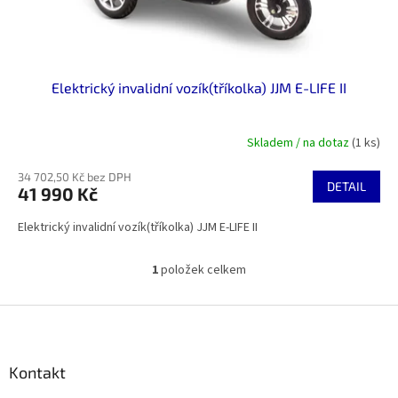
t
ů
Elektrický invalidní vozík(tříkolka) JJM E-LIFE II
Skladem / na dotaz
(1 ks)
34 702,50 Kč bez DPH
DETAIL
41 990 Kč
Elektrický invalidní vozík(tříkolka) JJM E-LIFE II
1
položek celkem
O
v
l
Z
á
á
d
p
a
a
Kontakt
c
t
í