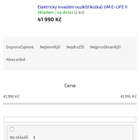
Elektrický invalidní vozík(tříkolka) JJM E-LIFE II
Skladem / na dotaz
(1 ks)
41 990 Kč
Ř
a
Doporučujeme
Nejlevnější
Nejdražší
Nejprodávanější
z
e
Abecedně
n
í
p
Cena
r
o
41990
Kč
41991
Kč
d
u
k
t
ů
Na skladě
1