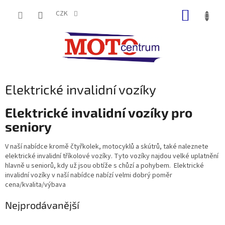
Přejít
NÁKUP
na
CZK
obsah
KOŠÍK
Elektrické invalidní vozíky
Elektrické invalidní vozíky pro
seniory
V naší nabídce kromě čtyřkolek, motocyklů a skútrů, také naleznete
elektrické invalidní tříkolové vozíky. Tyto vozíky najdou velké uplatnění
hlavně u seniorů, kdy už jsou obtíže s chůzí a pohybem.
Elektrické
invalidní vozíky v naší nabídce nabízí velmi dobrý poměr
cena/kvalita/výbava
Nejprodávanější