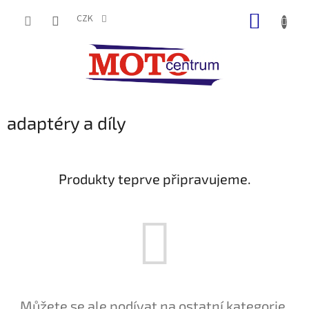
Přejít
NÁKUP
na
CZK
obsah
KOŠÍK
adaptéry a díly
Produkty teprve připravujeme.
Můžete se ale podívat na ostatní kategorie.