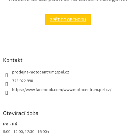
ZPĚT DO OBCHODU
Z
á
p
a
Kontakt
t
prodejna-motocentrum
@
pel.cz
í
723 922 998
https://www.facebook.com/www.motocentrum.pel.cz/
Otevírací doba
Po - Pá
9:00 - 12:00, 12:30 - 16:00h