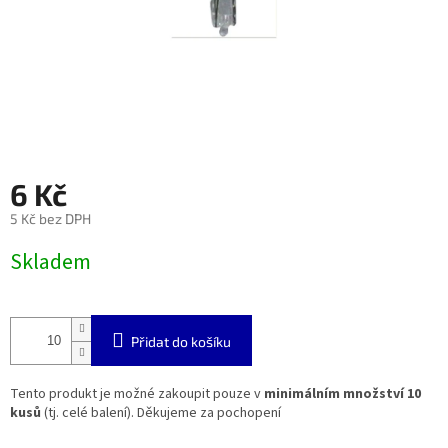
6 Kč
5 Kč bez DPH
Měrná
Skladem
cena:
Přidat do košíku
Tento produkt je možné zakoupit pouze v
minimálním množství 10
kusů
(tj. celé balení). Děkujeme za pochopení