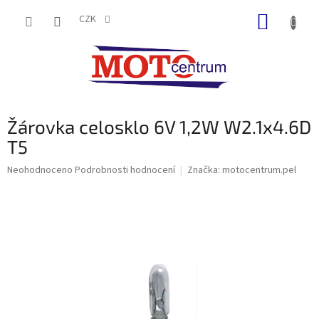
Přejít
NÁKUP
na
CZK
obsah
KOŠÍK
Žárovka celosklo 6V 1,2W W2.1x4.6D
T5
Průměrné
Neohodnoceno
Podrobnosti hodnocení
Značka:
motocentrum.pel
hodnocení
produktu
je
0,0
z
5
hvězdiček.