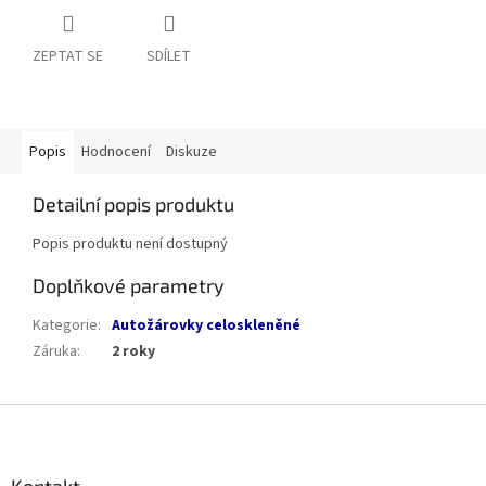
ZEPTAT SE
SDÍLET
Popis
Hodnocení
Diskuze
Detailní popis produktu
Popis produktu není dostupný
Doplňkové parametry
Kategorie
:
Autožárovky celoskleněné
Záruka
:
2 roky
Z
á
p