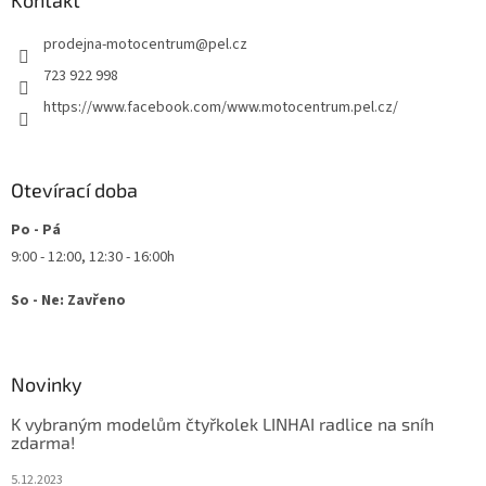
a
Kontakt
t
prodejna-motocentrum
@
pel.cz
í
723 922 998
https://www.facebook.com/www.motocentrum.pel.cz/
Otevírací doba
Po - Pá
9:00 - 12:00, 12:30 - 16:00h
So - Ne: Zavřeno
Novinky
K vybraným modelům čtyřkolek LINHAI radlice na sníh
zdarma!
5.12.2023