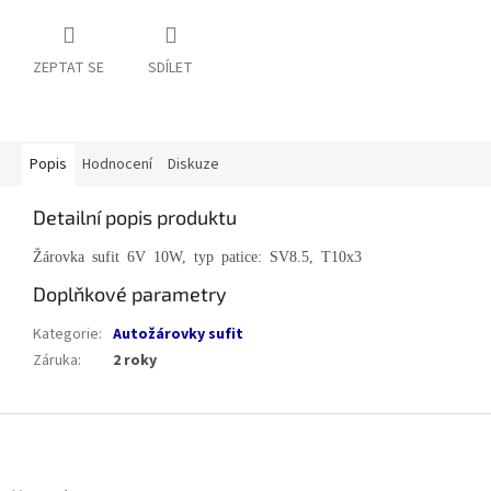
ZEPTAT SE
SDÍLET
Popis
Hodnocení
Diskuze
Detailní popis produktu
Žárovka sufit 6V 10W, typ patice: SV8.5, T10x3
Doplňkové parametry
Kategorie
:
Autožárovky sufit
Záruka
:
2 roky
Z
á
p