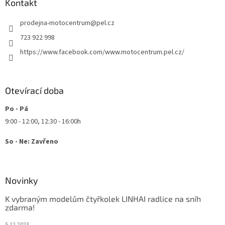
a
Kontakt
t
prodejna-motocentrum
@
pel.cz
í
723 922 998
https://www.facebook.com/www.motocentrum.pel.cz/
Otevírací doba
Po - Pá
9:00 - 12:00, 12:30 - 16:00h
So - Ne: Zavřeno
Novinky
K vybraným modelům čtyřkolek LINHAI radlice na sníh
zdarma!
5.12.2023