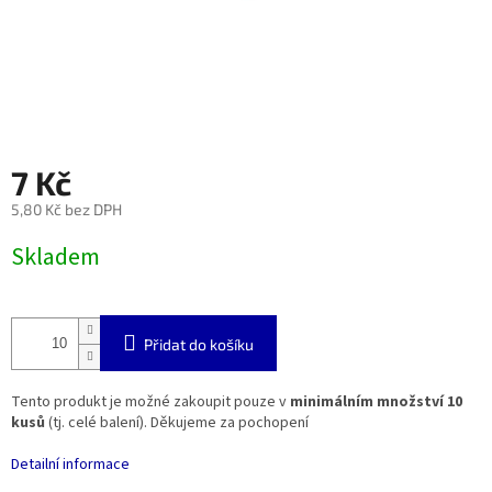
7 Kč
5,80 Kč bez DPH
Měrná
Skladem
cena:
Přidat do košíku
Tento produkt je možné zakoupit pouze v
minimálním množství 10
kusů
(tj. celé balení). Děkujeme za pochopení
Detailní informace