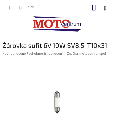
Přejít
NÁKUP
na
CZK
obsah
KOŠÍK
Žárovka sufit 6V 10W SV8.5, T10x31
Průměrné
Neohodnoceno
Podrobnosti hodnocení
Značka:
motocentrum.pel
hodnocení
produktu
je
0,0
z
5
hvězdiček.