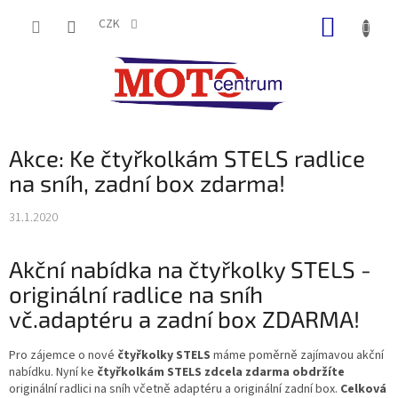
Přejít
NÁKUP
na
CZK
obsah
KOŠÍK
Akce: Ke čtyřkolkám STELS radlice
na sníh, zadní box zdarma!
31.1.2020
Akční nabídka na čtyřkolky STELS -
originální radlice na sníh
vč.adaptéru a zadní box ZDARMA!
Pro zájemce o nové
čtyřkolky STELS
máme poměrně zajímavou akční
nabídku. Nyní ke
čtyřkolkám STELS zdcela zdarma obdržíte
originální radlici na sníh včetně adaptéru a originální zadní box.
Celková