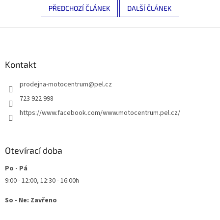
PŘEDCHOZÍ ČLÁNEK
DALŠÍ ČLÁNEK
Z
á
p
a
Kontakt
t
prodejna-motocentrum
@
pel.cz
í
723 922 998
https://www.facebook.com/www.motocentrum.pel.cz/
Otevírací doba
Po - Pá
9:00 - 12:00, 12:30 - 16:00h
So - Ne: Zavřeno