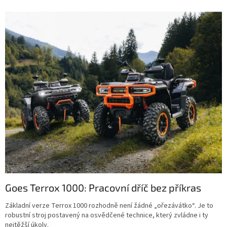
Goes Terrox 1000: Pracovní dříč bez příkras
Základní verze Terrox 1000 rozhodně není žádné „ořezávátko“. Je to
robustní stroj postavený na osvědčené technice, který zvládne i ty
nejtěžší úkoly.