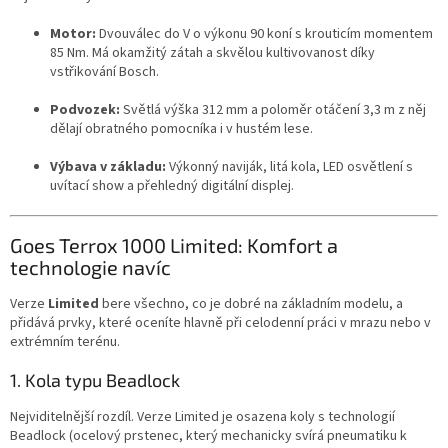
Motor:
Dvouválec do V o výkonu 90 koní s krouticím momentem
85 Nm. Má okamžitý zátah a skvělou kultivovanost díky
vstřikování Bosch.
Podvozek:
Světlá výška 312 mm a poloměr otáčení 3,3 m z něj
dělají obratného pomocníka i v hustém lese.
Výbava v základu:
Výkonný naviják, litá kola, LED osvětlení s
uvítací show a přehledný digitální displej.
Goes Terrox 1000 Limited: Komfort a
technologie navíc
Verze
Limited
bere všechno, co je dobré na základním modelu, a
přidává prvky, které oceníte hlavně při celodenní práci v mrazu nebo v
extrémním terénu.
1. Kola typu Beadlock
Nejviditelnější rozdíl. Verze Limited je osazena koly s technologií
Beadlock (ocelový prstenec, který mechanicky svírá pneumatiku k