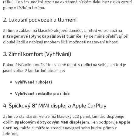
ráfku). To vám umožní jezdit na extrémně nízkém tlaku bez rizika vyzutí
gumy v těžkém terénu.
2. Luxusní podvozek a tlumení
Zatímco základ má klasické olejové tlumiče, Limited verze sází na
nitrogenové (plynokapalinové) tlumiče
. Ty se méně přehřívají při
dlouhé jízdě a nabízejí mnohem širší možnosti nastavení tuhosti.
3. Zimní komfort (Vyhřívání)
Pokud čtyřkolku používáte i v zimě (např. s radlicí na sníh), Limited je
jasná volba. Standardně obsahuje:
Vyhřívané rukojeti
Vyhřívané sedadlo
pro řidiče
4. Špičkový 8" MMI displej a Apple CarPlay
Zatímco standardní verze má klasický LCD panel, Limited disponuje
obřím
8palcovým dotykovým MMI displejem
. Ten podporuje
Apple
CarPlay
, takže si můžete zrcadlit navigaci nebo hudbu přímo z
telefonu.