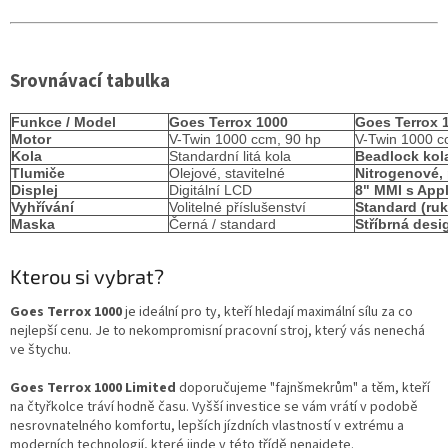
Srovnávací tabulka
Funkce / Model
Goes Terrox 1000
Goes Terrox 
Motor
V-Twin 1000 ccm, 90 hp
V-Twin 1000 c
Kola
Standardní litá kola
Beadlock kol
Tlumiče
Olejové, stavitelné
Nitrogenové, 
Displej
Digitální LCD
8" MMI s App
Vyhřívání
Volitelné příslušenství
Standard (ruk
Maska
Černá / standard
Stříbrná des
Kterou si vybrat?
Goes Terrox 1000
je ideální pro ty, kteří hledají maximální sílu za co
nejlepší cenu. Je to nekompromisní pracovní stroj, který vás nenechá
ve štychu.
Goes Terrox 1000 Limited
doporučujeme "fajnšmekrům" a těm, kteří
na čtyřkolce tráví hodně času. Vyšší investice se vám vrátí v podobě
nesrovnatelného komfortu, lepších jízdních vlastností v extrému a
moderních technologií, které jinde v této třídě nenajdete.