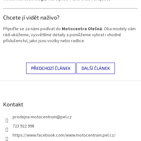
Chcete jí vidět naživo?
Přijeďte se za námi podívat do
Motocentra Olešná
. Oba modely vám
rádi ukážeme, vysvětlíme detaily a pomůžeme vybrat i vhodné
příslušenství, jako jsou vozíky nebo radlice.
PŘEDCHOZÍ ČLÁNEK
DALŠÍ ČLÁNEK
Z
á
p
a
Kontakt
t
prodejna-motocentrum
@
pel.cz
í
723 922 998
https://www.facebook.com/www.motocentrum.pel.cz/