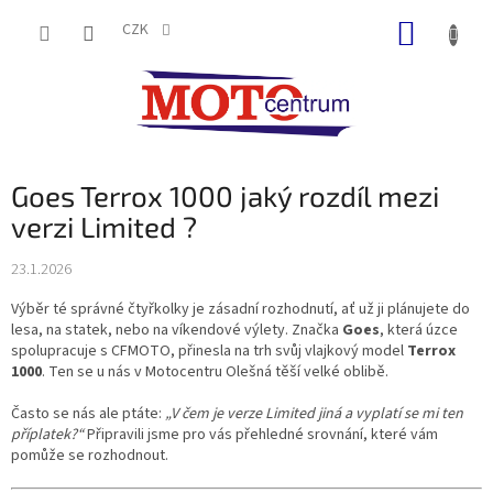
Přejít
NÁKUP
na
CZK
obsah
KOŠÍK
Goes Terrox 1000 jaký rozdíl mezi
verzi Limited ?
23.1.2026
Výběr té správné čtyřkolky je zásadní rozhodnutí, ať už ji plánujete do
lesa, na statek, nebo na víkendové výlety. Značka
Goes
, která úzce
spolupracuje s CFMOTO, přinesla na trh svůj vlajkový model
Terrox
1000
. Ten se u nás v Motocentru Olešná těší velké oblibě.
Často se nás ale ptáte:
„V čem je verze Limited jiná a vyplatí se mi ten
příplatek?“
Připravili jsme pro vás přehledné srovnání, které vám
pomůže se rozhodnout.