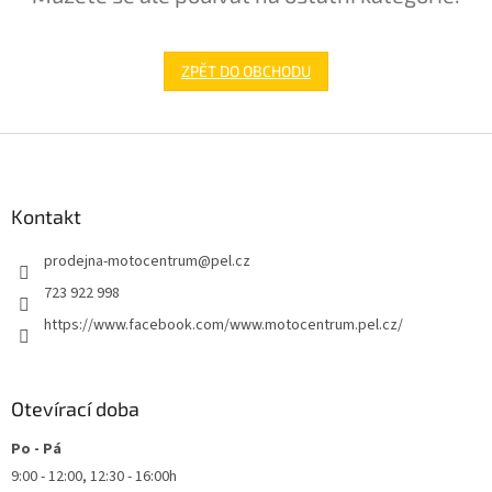
ZPĚT DO OBCHODU
Z
á
p
a
Kontakt
t
prodejna-motocentrum
@
pel.cz
í
723 922 998
https://www.facebook.com/www.motocentrum.pel.cz/
Otevírací doba
Po - Pá
9:00 - 12:00, 12:30 - 16:00h