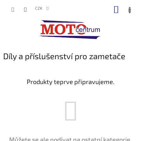
Přejít
NÁKUP
na
CZK
obsah
KOŠÍK
Díly a příslušenství pro zametače
Produkty teprve připravujeme.
Můžete se ale podívat na ostatní kategorie.