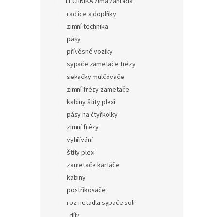
TECHNIKA zima zahrada
radlice a doplňky
zimní technika
pásy
přívěsné vozíky
sypače zametače frézy
sekačky mulčovače
zimní frézy zametače
kabiny štíty plexi
pásy na čtyřkolky
zimní frézy
vyhřívání
štíty plexi
zametače kartáče
kabiny
postřikovače
rozmetadla sypače soli
díly