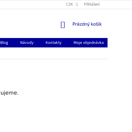
CZK
Přihlášení
NÁKUPNÍ
Prázdný košík
KOŠÍK
Blog
Návody
Kontakty
Moje objednávka
vujeme.