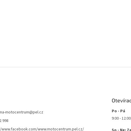
Otevíra
Po - Pá
jna-motocentrum
@
pel.cz
9:00 - 12:00
2 998
://www.facebook.com/www.motocentrum.pel.cz/
So - Ne: Z