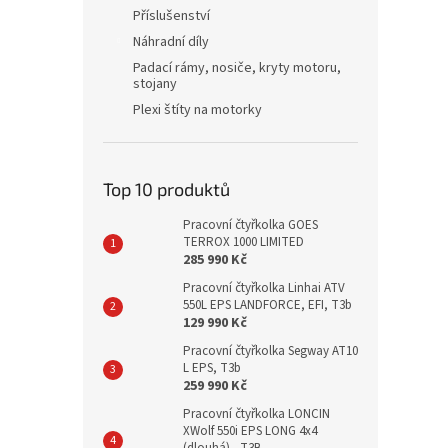
Příslušenství
Náhradní díly
Padací rámy, nosiče, kryty motoru,
stojany
Plexi štíty na motorky
Top 10 produktů
Pracovní čtyřkolka GOES
TERROX 1000 LIMITED
285 990 Kč
Pracovní čtyřkolka Linhai ATV
550L EPS LANDFORCE, EFI, T3b
129 990 Kč
Pracovní čtyřkolka Segway AT10
L EPS, T3b
259 990 Kč
Pracovní čtyřkolka LONCIN
XWolf 550i EPS LONG 4x4