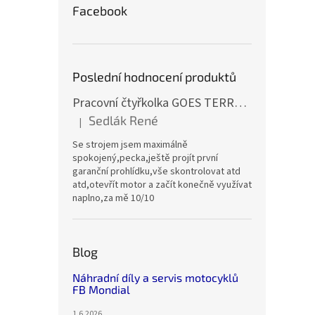
Facebook
Poslední hodnocení produktů
Pracovní čtyřkolka GOES TERROX 400 T3B
Sedlák René
|
Hodnocení produktu je 5 z 5 hvězdiček.
Se strojem jsem maximálně
spokojený,pecka,ještě projít první
garanční prohlídku,vše skontrolovat atd
atd,otevřít motor a začít konečně využívat
naplno,za mě 10/10
Blog
Náhradní díly a servis motocyklů
FB Mondial
1.6.2026