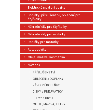
elektromobilita
n
e
Elektrické invalidní vozíky
l
Doplňky, příslušenství, oblečení pro
čtyřkolky
Náhradní díly pro čtyřkolky
Náhradní díly pro motorky
Doplňky pro motorky
Autodoplňky
Oleje, maziva, kosmetika
NOVINKY
PŘÍSLUŠENSTVÍ
OBLEČENÍ a DOPLŇKY
ZÁVODNÍ DOPLŇKY
DISKY a PNEUMATIKY
HELMY a BRÝLE
OLEJE, MAZIVA, FILTRY