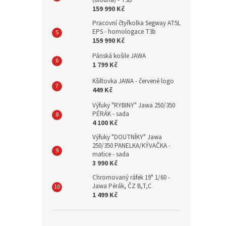
(dlouhá) - T3B
159 990 Kč
Pracovní čtyřkolka Segway AT5L
EPS - homologace T3b
159 990 Kč
Pánská košile JAWA
1 799 Kč
Kšiltovka JAWA - červené logo
449 Kč
Výfuky "RYBINY" Jawa 250/350
PÉRÁK - sada
4 100 Kč
Výfuky "DOUTNÍKY" Jawa
250/350 PANELKA/KÝVAČKA -
matice - sada
3 990 Kč
Chromovaný ráfek 19" 1/60 -
Jawa Pérák, ČZ B,T,C
1 499 Kč