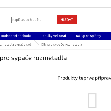
HLEDAT
Hodnocení obchodu
Tabulky velikostí
Nákup na splátky
zmetadla sypače soli
Díly pro sypače rozmetadla
 pro sypače rozmetadla
Produkty teprve připra