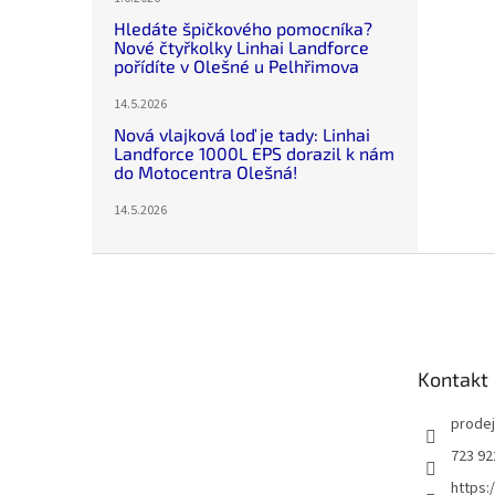
Hledáte špičkového pomocníka?
Nové čtyřkolky Linhai Landforce
pořídíte v Olešné u Pelhřimova
14.5.2026
Nová vlajková loď je tady: Linhai
Landforce 1000L EPS dorazil k nám
do Motocentra Olešná!
14.5.2026
Z
á
p
a
t
Kontakt
í
prode
723 92
https