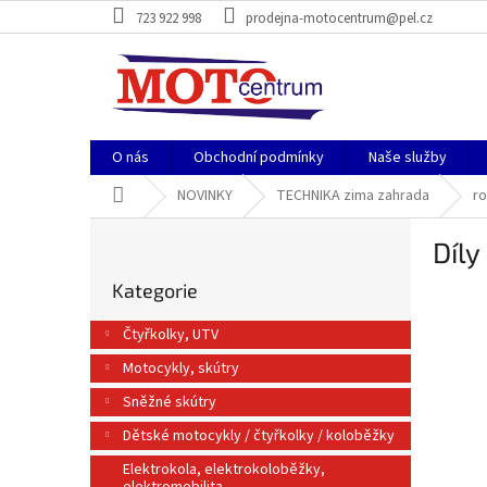
Přejít
723 922 998
prodejna-motocentrum@pel.cz
na
obsah
O nás
Obchodní podmínky
Naše služby
Domů
NOVINKY
TECHNIKA zima zahrada
ro
P
Díly
o
Přeskočit
s
Kategorie
kategorie
t
r
Čtyřkolky, UTV
a
Motocykly, skútry
n
n
Sněžné skútry
í
Dětské motocykly / čtyřkolky / koloběžky
p
a
Elektrokola, elektrokoloběžky,