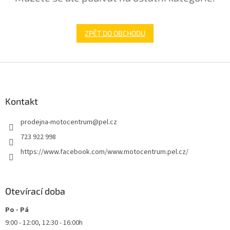
ZPĚT DO OBCHODU
Z
á
p
a
Kontakt
t
prodejna-motocentrum
@
pel.cz
í
723 922 998
https://www.facebook.com/www.motocentrum.pel.cz/
Otevírací doba
Po - Pá
9:00 - 12:00, 12:30 - 16:00h