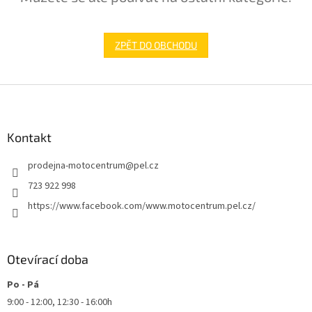
ZPĚT DO OBCHODU
Z
á
p
a
Kontakt
t
prodejna-motocentrum
@
pel.cz
í
723 922 998
https://www.facebook.com/www.motocentrum.pel.cz/
Otevírací doba
Po - Pá
9:00 - 12:00, 12:30 - 16:00h