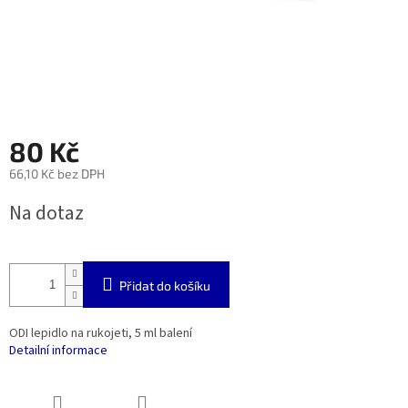
80 Kč
66,10 Kč bez DPH
Měrná
Na dotaz
cena:
Přidat do košíku
ODI lepidlo na rukojeti, 5 ml balení
Detailní informace