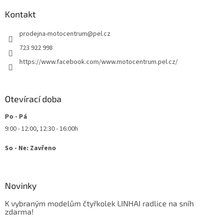
p
a
Kontakt
t
prodejna-motocentrum
@
pel.cz
í
723 922 998
https://www.facebook.com/www.motocentrum.pel.cz/
Otevírací doba
Po - Pá
9:00 - 12:00, 12:30 - 16:00h
So - Ne: Zavřeno
Novinky
K vybraným modelům čtyřkolek LINHAI radlice na sníh
zdarma!