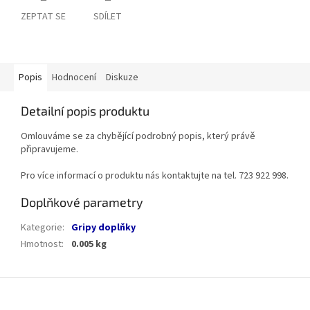
ZEPTAT SE
SDÍLET
Popis
Hodnocení
Diskuze
Detailní popis produktu
Omlouváme se za chybějící podrobný popis, který právě
připravujeme.
Pro více informací o produktu nás kontaktujte na tel. 723 922 998.
Doplňkové parametry
Kategorie
:
Gripy doplňky
Hmotnost
:
0.005 kg
Z
á