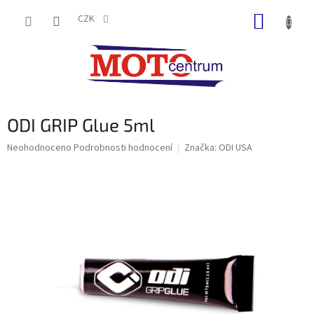
Přejít
NÁKUP
na
CZK
obsah
KOŠÍK
ODI GRIP Glue 5ml
Průměrné
Neohodnoceno
Podrobnosti hodnocení
Značka:
ODI USA
hodnocení
produktu
je
0,0
z
5
hvězdiček.