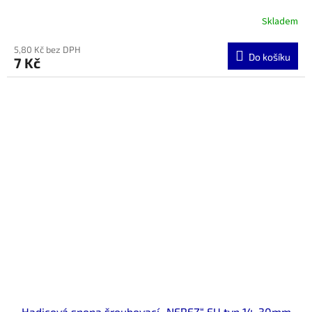
Skladem
5,80 Kč bez DPH
Do košíku
7 Kč
Hadicová spona šroubovací „NEREZ“ EU typ 14-30mm