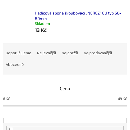
Hadicová spona šroubovací „NEREZ“ EU typ 60-
80mm
Skladem
13 Kč
Ř
a
Doporučujeme
Nejlevnější
Nejdražší
Nejprodávanější
z
e
Abecedně
n
í
p
Cena
r
o
6
Kč
49
Kč
d
u
k
t
ů