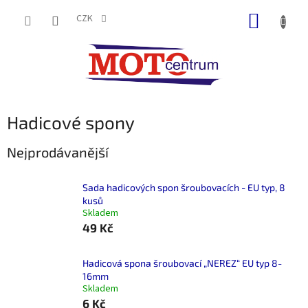
Přejít
NÁKUP
na
CZK
obsah
KOŠÍK
Hadicové spony
Nejprodávanější
Sada hadicových spon šroubovacích - EU typ, 8
kusů
Skladem
49 Kč
Hadicová spona šroubovací „NEREZ“ EU typ 8-
16mm
Skladem
6 Kč