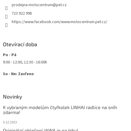
v
prodejna-motocentrum
@
pel.cz
í
k
y
723 922 998
v
https://www.facebook.com/www.motocentrum.pel.cz/
ý
p
i
s
Otevírací doba
u
Po - Pá
9:00 - 12:00, 12:30 - 16:00h
So - Ne: Zavřeno
Novinky
K vybraným modelům čtyřkolek LINHAI radlice na sníh
zdarma!
5.12.2023
Originální oblečení JAWA je na trhu!