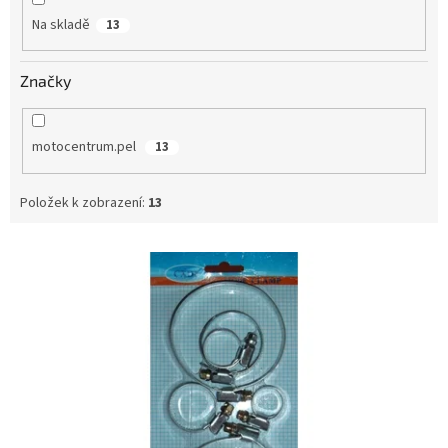
Na skladě
13
Značky
motocentrum.pel
13
Položek k zobrazení:
13
V
ý
p
i
s
p
r
o
d