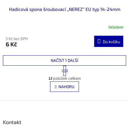
Hadicová spona šroubovací „NEREZ“ EU typ 14-24mm
Skladem
5 Kč bez DPH
Do košíku
6 Kč
NAČÍST 1 DALŠÍ
S
1
2
t
O
r
13
položek celkem
v
á
l
NAHORU
n
á
k
d
o
v
Z
a
á
c
á
n
í
p
í
p
a
Kontakt
r
t