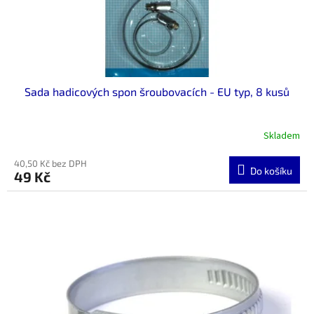
u
k
t
ů
Sada hadicových spon šroubovacích - EU typ, 8 kusů
Skladem
40,50 Kč bez DPH
Do košíku
49 Kč