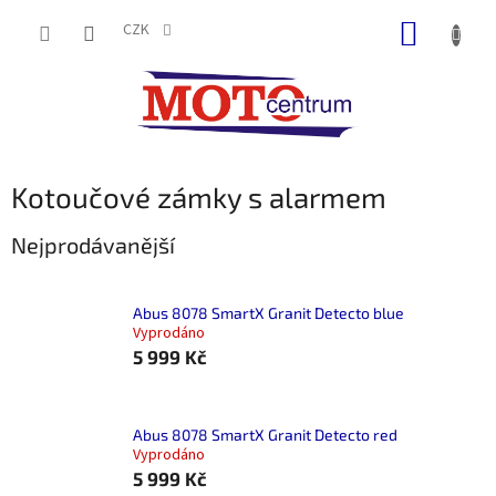
Přejít
NÁKUP
na
CZK
obsah
KOŠÍK
Kotoučové zámky s alarmem
Nejprodávanější
Abus 8078 SmartX Granit Detecto blue
Vyprodáno
5 999 Kč
Abus 8078 SmartX Granit Detecto red
Vyprodáno
5 999 Kč