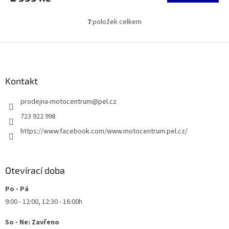
7
položek celkem
O
v
l
Z
á
á
d
p
a
a
Kontakt
c
t
í
prodejna-motocentrum
@
pel.cz
í
p
r
723 922 998
v
https://www.facebook.com/www.motocentrum.pel.cz/
k
y
v
ý
Otevírací doba
p
i
Po - Pá
s
u
9:00 - 12:00, 12:30 - 16:00h
So - Ne: Zavřeno