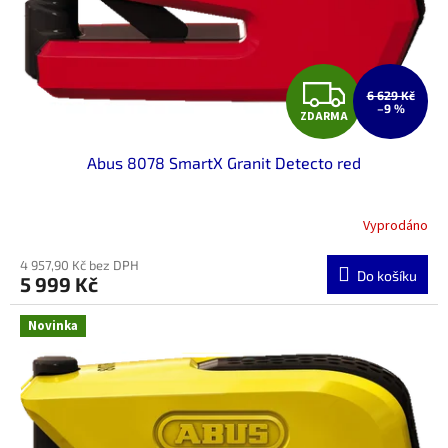
Z
6 629 Kč
–9 %
ZDARMA
D
Abus 8078 SmartX Granit Detecto red
A
R
Vyprodáno
M
4 957,90 Kč bez DPH
Do košíku
5 999 Kč
A
Novinka