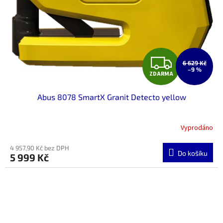
Z
6 629 Kč
–9 %
ZDARMA
D
Abus 8078 SmartX Granit Detecto yellow
A
R
Vyprodáno
M
4 957,90 Kč bez DPH
Do košíku
5 999 Kč
A