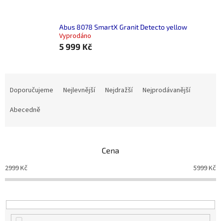
Abus 8078 SmartX Granit Detecto yellow
Vyprodáno
5 999 Kč
Ř
a
Doporučujeme
Nejlevnější
Nejdražší
Nejprodávanější
z
e
Abecedně
n
í
p
Cena
r
o
2999
Kč
5999
Kč
d
u
k
t
ů