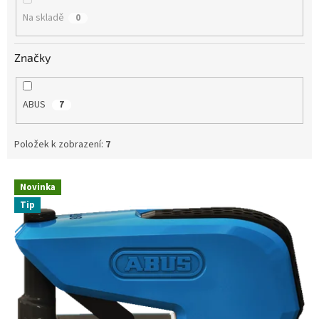
Na skladě
0
Značky
ABUS
7
Položek k zobrazení:
7
V
Novinka
ý
Tip
p
i
s
p
r
o
d