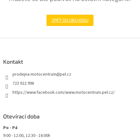
ZPĚT DO OBCHODU
Z
á
p
a
Kontakt
t
prodejna-motocentrum
@
pel.cz
í
723 922 998
https://www.facebook.com/www.motocentrum.pel.cz/
Otevírací doba
Po - Pá
9:00 - 12:00, 12:30 - 16:00h