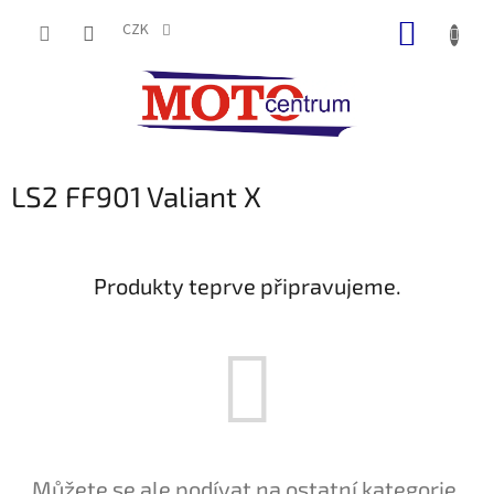
Přejít
NÁKUP
na
CZK
obsah
KOŠÍK
LS2 FF901 Valiant X
Produkty teprve připravujeme.
Můžete se ale podívat na ostatní kategorie.