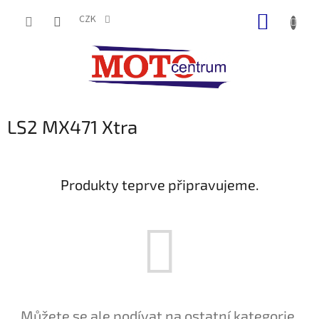
Přejít
NÁKUP
na
CZK
obsah
KOŠÍK
LS2 MX471 Xtra
Produkty teprve připravujeme.
Můžete se ale podívat na ostatní kategorie.