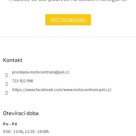
ZPĚT DO OBCHODU
Z
á
p
a
Kontakt
t
prodejna-motocentrum
@
pel.cz
í
723 922 998
https://www.facebook.com/www.motocentrum.pel.cz/
Otevírací doba
Po - Pá
9:00 - 12:00, 12:30 - 16:00h