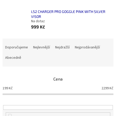
LS2 CHARGER PRO GOGGLE PINK WITH SILVER
VISOR
Na dotaz
999 Kč
Ř
a
Doporučujeme
Nejlevnější
Nejdražší
Nejprodávanější
z
e
Abecedně
n
í
p
Cena
r
o
199
Kč
2299
Kč
d
u
k
t
ů