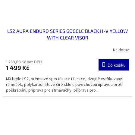
LS2 AURA ENDURO SERIES GOGGLE BLACK H-V YELLOW
WITH CLEAR VISOR
Na dotaz
1 238,80 Kč bez DPH
Do košíku
1 499 Kč
MX brýle LS2, prémiové specifikace i funkce, dvojitě vstřikovaný
rámeček, polykarbonátové čiré sklo s povrchovou úpravou proti
poškrábání, příprava pro strhávačky, příprava pro...