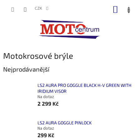
Přejít
NÁKUP
na
CZK
obsah
KOŠÍK
Motokrosové brýle
Nejprodávanější
LS2 AURA PRO GOGGLE BLACK H-V GREEN WITH
IRIDIUM VISOR
Na dotaz
2 299 Kč
LS2 AURA GOGGLE PINLOCK
Na dotaz
299 Kč