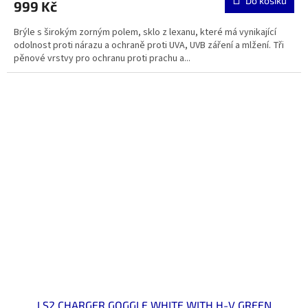
Do košíku
999 Kč
Brýle s širokým zorným polem, sklo z lexanu, které má vynikající
odolnost proti nárazu a ochraně proti UVA, UVB záření a mlžení. Tři
pěnové vrstvy pro ochranu proti prachu a...
LS2 CHARGER GOGGLE WHITE WITH H-V GREEN