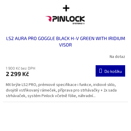
u
k
t
ů
LS2 AURA PRO GOGGLE BLACK H-V GREEN WITH IRIDIUM
VISOR
Na dotaz
1 900 Kč bez DPH
Do košíku
2 299 Kč
MX brýle LS2 PRO, prémiové specifikace i funkce, iridiové sklo,
dvojitě vstřikovaný rámeček, příprava pro strhávačky + 2x sada
strhávaček, systém Pinlock včetně fólie, náhradní...