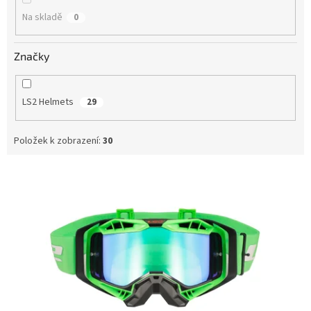
Na skladě
0
Značky
LS2 Helmets
29
Položek k zobrazení:
30
V
ý
p
i
s
p
r
o
d