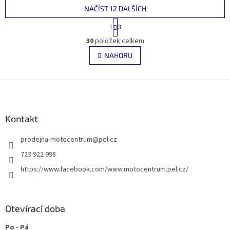
NAČÍST 12 DALŠÍCH
S
1
3
t
O
r
30
položek celkem
v
á
l
NAHORU
n
á
k
d
o
v
Z
a
á
c
á
n
í
p
í
p
a
Kontakt
r
t
v
prodejna-motocentrum
@
pel.cz
í
k
y
723 922 998
v
https://www.facebook.com/www.motocentrum.pel.cz/
ý
p
i
s
Otevírací doba
u
Po - Pá