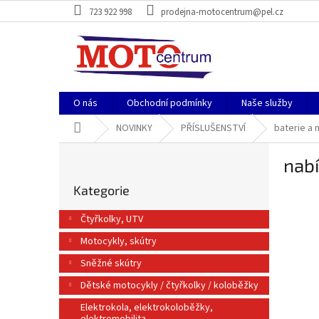
Přejít
723 922 998
prodejna-motocentrum@pel.cz
na
obsah
O nás
Obchodní podmínky
Naše služby
Domů
NOVINKY
PŘÍSLUŠENSTVÍ
baterie a 
P
nabí
o
Přeskočit
s
Kategorie
kategorie
t
r
Čtyřkolky, UTV
a
Motocykly, skútry
n
n
Sněžné skútry
í
Dětské motocykly / čtyřkolky / koloběžky
p
a
Elektrokola, elektrokoloběžky,