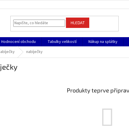
HLEDAT
Hodnocení obchodu
Tabulky velikostí
Nákup na splátky
nabíječky
nabíječky
ječky
Produkty teprve připra