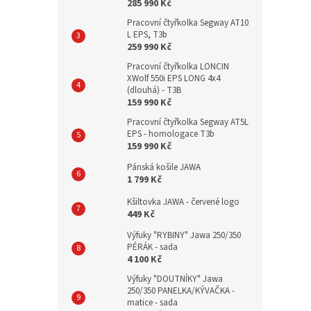
285 990 Kč
Pracovní čtyřkolka Segway AT10
L EPS, T3b
259 990 Kč
Pracovní čtyřkolka LONCIN
XWolf 550i EPS LONG 4x4
(dlouhá) - T3B
159 990 Kč
Pracovní čtyřkolka Segway AT5L
EPS - homologace T3b
159 990 Kč
Pánská košile JAWA
1 799 Kč
Kšiltovka JAWA - červené logo
449 Kč
Výfuky "RYBINY" Jawa 250/350
PÉRÁK - sada
4 100 Kč
Výfuky "DOUTNÍKY" Jawa
250/350 PANELKA/KÝVAČKA -
matice - sada