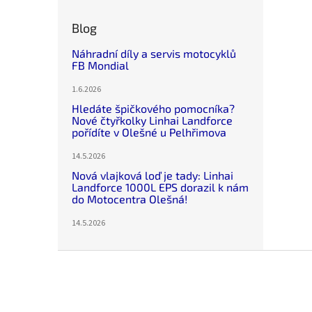
Blog
Náhradní díly a servis motocyklů
FB Mondial
1.6.2026
Hledáte špičkového pomocníka?
Nové čtyřkolky Linhai Landforce
pořídíte v Olešné u Pelhřimova
14.5.2026
Nová vlajková loď je tady: Linhai
Landforce 1000L EPS dorazil k nám
do Motocentra Olešná!
14.5.2026
Z
á
p
a