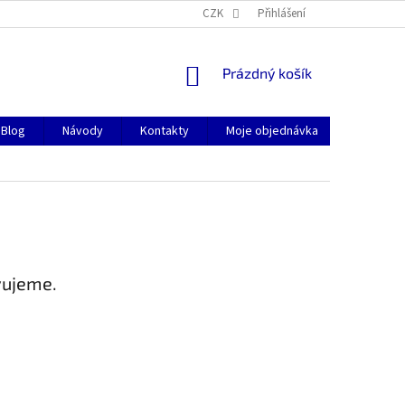
CZK
Přihlášení
NÁKUPNÍ
Prázdný košík
KOŠÍK
Blog
Návody
Kontakty
Moje objednávka
vujeme.