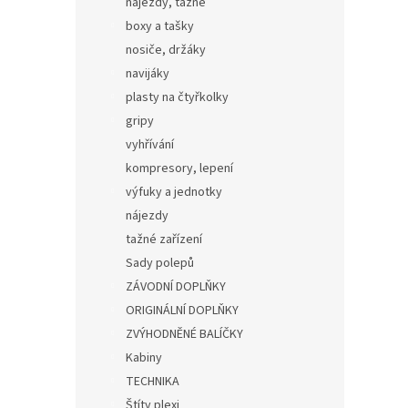
nájezdy, tažné
boxy a tašky
nosiče, držáky
navijáky
plasty na čtyřkolky
gripy
vyhřívání
kompresory, lepení
výfuky a jednotky
nájezdy
tažné zařízení
Sady polepů
ZÁVODNÍ DOPLŇKY
ORIGINÁLNÍ DOPLŇKY
ZVÝHODNĚNÉ BALÍČKY
Kabiny
TECHNIKA
Štíty plexi