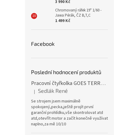
3 990 Kč
Chromovaný ráfek 19" 1/60 -
Jawa Pérák, ČZ B,T,C
1 499 Kč
Facebook
Poslední hodnocení produktů
Pracovní čtyřkolka GOES TERROX 400 T3B
Sedlák René
|
Hodnocení produktu je 5 z 5 hvězdiček.
Se strojem jsem maximálně
spokojený,pecka,ještě projít první
garanční prohlídku,vše skontrolovat atd
atd,otevřít motor a začít konečně využívat
naplno,za mě 10/10