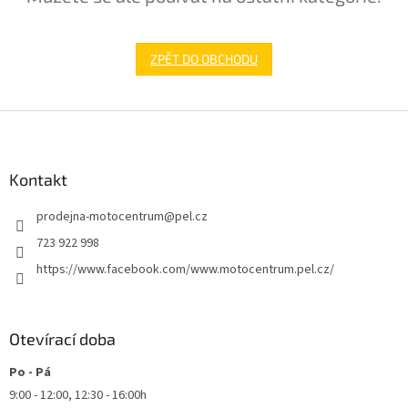
ZPĚT DO OBCHODU
Z
á
p
a
Kontakt
t
prodejna-motocentrum
@
pel.cz
í
723 922 998
https://www.facebook.com/www.motocentrum.pel.cz/
Otevírací doba
Po - Pá
9:00 - 12:00, 12:30 - 16:00h