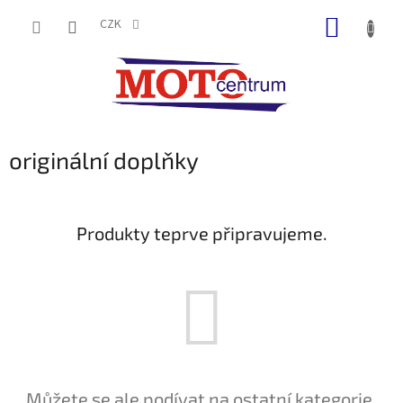
Přejít
NÁKUP
na
CZK
obsah
KOŠÍK
originální doplňky
Produkty teprve připravujeme.
Můžete se ale podívat na ostatní kategorie.