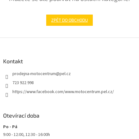
ZPĚT DO OBCHODU
Z
á
p
a
Kontakt
t
prodejna-motocentrum
@
pel.cz
í
723 922 998
https://www.facebook.com/www.motocentrum.pel.cz/
Otevírací doba
Po - Pá
9:00 - 12:00, 12:30 - 16:00h