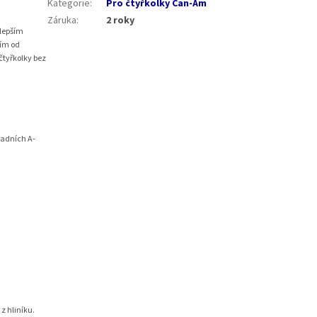
Kategorie
:
Pro čtyřkolky Can-Am
Záruka
:
2 roky
jlepším
ním od
čtyřkolky bez
zadních A-
z hliníku.