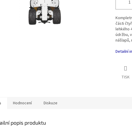
Kompletn
části čt
lehkého 4
údržbu, v
nášlapů,
Detailní 
TISK
s
Hodnocení
Diskuze
ailní popis produktu