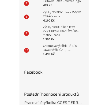
Kšiltovka JAWA - červené logo
449 Kč
Výfuky "RYBINY" Jawa 250/350
PÉRÁK - sada
4 100 Kč
Výfuky "DOUTNÍKY" Jawa
250/350 PANELKA/KÝVAČKA -
matice - sada
3 990 Kč
Chromovaný ráfek 19" 1/60 -
Jawa Pérák, ČZ B,T,C
1 499 Kč
Facebook
Poslední hodnocení produktů
Pracovní čtyřkolka GOES TERROX 400 T3B