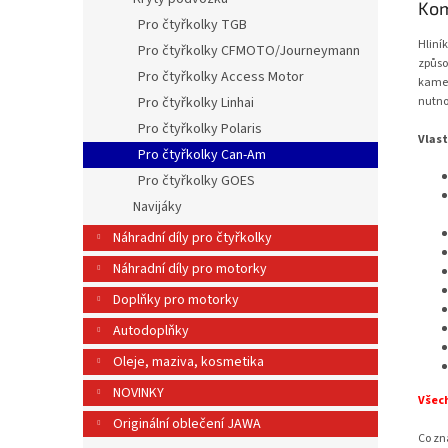
Kom
Pro čtyřkolky TGB
Hliní
Pro čtyřkolky CFMOTO/Journeymann
způso
Pro čtyřkolky Access Motor
kamen
nutno
Pro čtyřkolky Linhai
Pro čtyřkolky Polaris
Vlast
Pro čtyřkolky Can-Am
Pro čtyřkolky GOES
Navijáky
Náhradní díly pro čtyřkolky
Náhradní díly pro motorky
Doplňky pro motorky
Autodoplňky
Oleje, maziva, kosmetika
NOVINKY
Všech
Originální oblečení JAWA
Co z