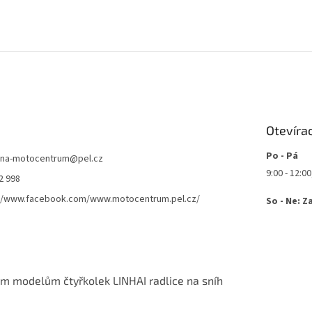
Otevíra
Po - Pá
jna-motocentrum
@
pel.cz
9:00 - 12:00
2 998
://www.facebook.com/www.motocentrum.pel.cz/
So - Ne: Z
m modelům čtyřkolek LINHAI radlice na sníh