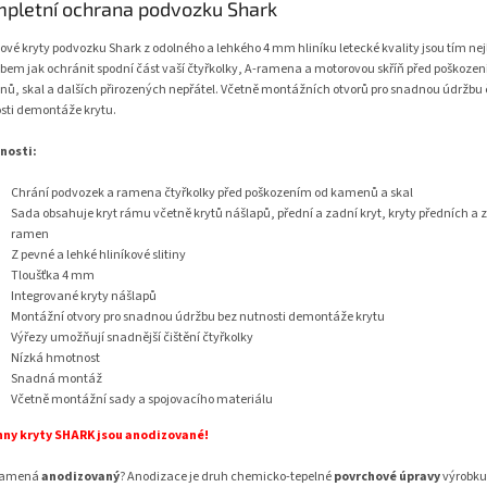
pletní ochrana podvozku Shark
kové kryty podvozku Shark z odolného a lehkého 4 mm hliníku letecké kvality jsou tím ne
bem jak ochránit spodní část vaší čtyřkolky, A-ramena a motorovou skříň před poškoze
ů, skal a dalších přirozených nepřátel. Včetně montážních otvorů pro snadnou údržbu 
sti demontáže krytu.
nosti:
Chrání podvozek a ramena čtyřkolky před poškozením od kamenů a skal
Sada obsahuje kryt rámu včetně krytů nášlapů, přední a zadní kryt, kryty předních a 
ramen
Z pevné a lehké hliníkové slitiny
Tloušťka 4 mm
Integrované kryty nášlapů
Montážní otvory pro snadnou údržbu bez nutnosti demontáže krytu
Výřezy umožňují snadnější čištění čtyřkolky
Nízká hmotnost
Snadná montáž
Včetně montážní sady a spojovacího materiálu​
ny kryty SHARK jsou anodizované!
namená
anodizovaný
? Anodizace je druh chemicko-tepelné
povrchové úpravy
výrobku 