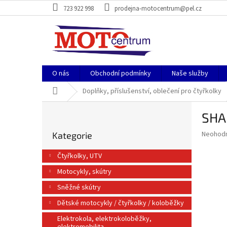
Přejít
723 922 998
prodejna-motocentrum@pel.cz
na
obsah
O nás
Obchodní podmínky
Naše služby
Domů
Doplňky, příslušenství, oblečení pro čtyřkolky
P
SHA
o
Přeskočit
s
Průměr
Neohod
Kategorie
kategorie
t
hodnoce
r
produkt
Čtyřkolky, UTV
a
je
Motocykly, skútry
0,0
n
z
n
Sněžné skútry
5
í
hvězdič
Dětské motocykly / čtyřkolky / koloběžky
p
a
Elektrokola, elektrokoloběžky,