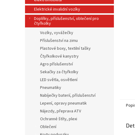
elektromobilita
n
e
Elektrické invalidní vozíky
l
Doplňky, příslušenství, oblečení pro
čtyřkolky
Vozíky, vyvážečky
Příslušenství na zimu
Plastové boxy, textilní tašky
Čtyřkolkové kanystry
Agro příslušenství
Sekačky za čtyřkolky
LED světla, osvětlení
Pneumatiky
Nabíječky baterií, příslušenství
Lepení, opravy pneumatik
Popi
Nájezdy, přeprava ATV
Ochranné štíty, plexi
Det
Oblečení
Kryty podvozku