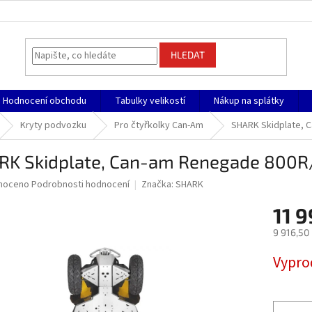
HLEDAT
Hodnocení obchodu
Tabulky velikostí
Nákup na splátky
Kryty podvozku
Pro čtyřkolky Can-Am
SHARK Skidplate, 
RK Skidplate, Can-am Renegade 800R
né
noceno
Podrobnosti hodnocení
Značka:
SHARK
ní
11 9
u
9 916,50
Měrná
Vypro
cena:
ek.