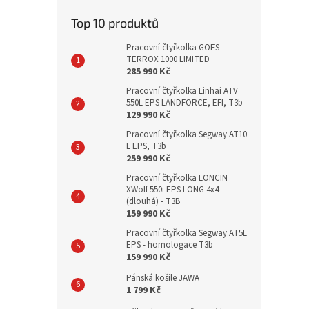
Top 10 produktů
Pracovní čtyřkolka GOES
TERROX 1000 LIMITED
285 990 Kč
Pracovní čtyřkolka Linhai ATV
550L EPS LANDFORCE, EFI, T3b
129 990 Kč
Pracovní čtyřkolka Segway AT10
L EPS, T3b
259 990 Kč
Pracovní čtyřkolka LONCIN
XWolf 550i EPS LONG 4x4
(dlouhá) - T3B
159 990 Kč
Pracovní čtyřkolka Segway AT5L
EPS - homologace T3b
159 990 Kč
Pánská košile JAWA
1 799 Kč