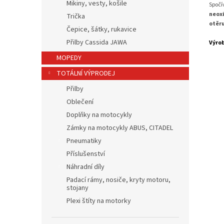
Mikiny, vesty, košile
Spočí
neox
Trička
otěr
Čepice, šátky, rukavice
Přilby Cassida JAWA
Výro
MOPEDY
TOTÁLNÍ VÝPRODEJ
Přilby
Oblečení
Doplňky na motocykly
Zámky na motocykly ABUS, CITADEL
Pneumatiky
Příslušenství
Náhradní díly
Padací rámy, nosiče, kryty motoru,
stojany
Plexi štíty na motorky