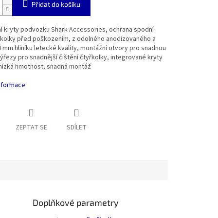
Přidat do košíku
í kryty podvozku Shark Accessories, ochrana spodní
yřkolky před poškozením, z odolného anodizovaného a
 mm hliníku letecké kvality, montážní otvory pro snadnou
ýřezy pro snadnější čištění čtyřkolky, integrované kryty
 nízká hmotnost, snadná montáž
informace
ZEPTAT SE
SDÍLET
Doplňkové parametry