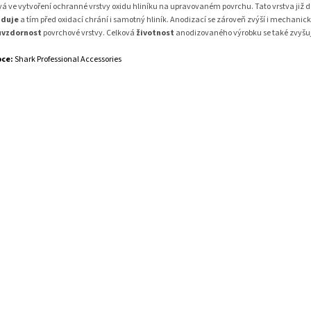
vá ve vytvoření ochranné vrstvy oxidu hliníku na upravovaném povrchu. Tato vrstva již d
iduje
a tím před oxidací chrání i samotný hliník. Anodizací se zároveň zvýší i mechanic
uvzdornost
povrchové vrstvy. Celková
životnost
anodizovaného výrobku se také zvyšu
bce:
Shark Professional Accessories