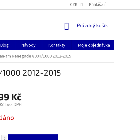
CZK
Přihlášení
NÁKUPNÍ
Prázdný košík
KOŠÍK
Blog
Návody
Kontakty
Moje objednávka
Can-am Renegade 800R/1000 2012-2015
/1000 2012-2015
99 Kč
 Kč bez DPH
dáno