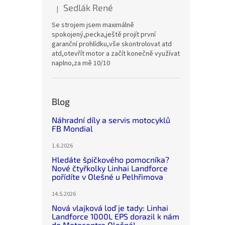
Sedlák René
|
Hodnocení produktu je 5 z 5 hvězdiček.
Se strojem jsem maximálně
spokojený,pecka,ještě projít první
garanční prohlídku,vše skontrolovat atd
atd,otevřít motor a začít konečně využívat
naplno,za mě 10/10
Blog
Náhradní díly a servis motocyklů
FB Mondial
1.6.2026
Hledáte špičkového pomocníka?
Nové čtyřkolky Linhai Landforce
pořídíte v Olešné u Pelhřimova
14.5.2026
Nová vlajková loď je tady: Linhai
Landforce 1000L EPS dorazil k nám
do Motocentra Olešná!