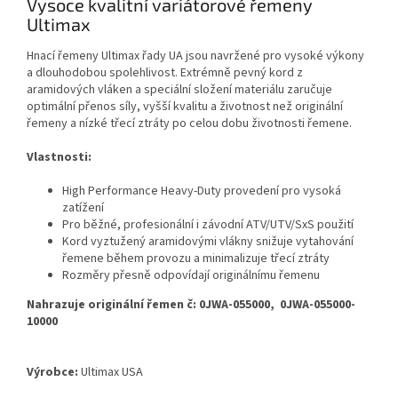
Vysoce kvalitní variátorové řemeny
Ultimax
Hnací řemeny Ultimax řady UA jsou navržené pro vysoké výkony
a dlouhodobou spolehlivost. Extrémně pevný kord z
aramidových vláken a speciální složení materiálu zaručuje
optimální přenos síly, vyšší kvalitu a životnost než originální
řemeny a nízké třecí ztráty po celou dobu životnosti řemene.
Vlastnosti:
High Performance Heavy-Duty provedení pro vysoká
zatížení
Pro běžné, profesionální i závodní ATV/UTV/SxS použití
Kord vyztužený aramidovými vlákny snižuje vytahování
řemene během provozu a minimalizuje třecí ztráty
Rozměry přesně odpovídají originálnímu řemenu
Nahrazuje originální řemen č: 0JWA-055000, 0JWA-055000-
10000
Výrobce:
Ultimax USA