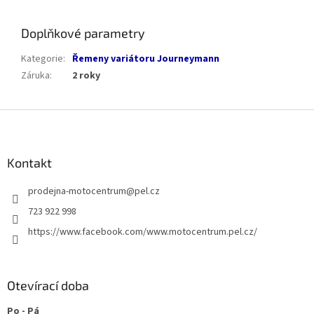
Doplňkové parametry
Kategorie
:
Řemeny variátoru Journeymann
Záruka
:
2 roky
Z
á
p
a
Kontakt
t
prodejna-motocentrum
@
pel.cz
í
723 922 998
https://www.facebook.com/www.motocentrum.pel.cz/
Otevírací doba
Po - Pá