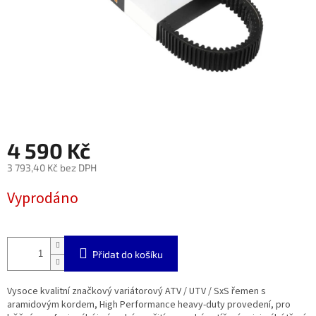
4 590 Kč
3 793,40 Kč bez DPH
Měrná
Vyprodáno
cena:
Přidat do košíku
Vysoce kvalitní značkový variátorový ATV / UTV / SxS řemen s
aramidovým kordem, High Performance heavy-duty provedení, pro