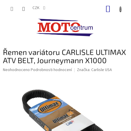
Přejít
NÁKUP
na
CZK
obsah
KOŠÍK
Řemen variátoru CARLISLE ULTIMAX
ATV BELT, Journeymann X1000
Průměrné
Neohodnoceno
Podrobnosti hodnocení
Značka:
Carlisle USA
hodnocení
produktu
je
0,0
z
5
hvězdiček.