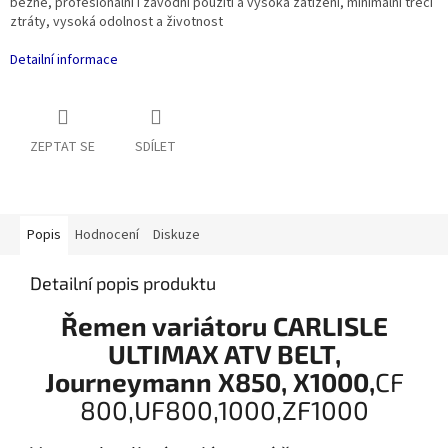
běžné, profesionální i závodní použití a vysoká zatížení, minimální třecí
ztráty, vysoká odolnost a životnost
Detailní informace
ZEPTAT SE
SDÍLET
Popis
Hodnocení
Diskuze
Detailní popis produktu
Řemen variátoru CARLISLE
ULTIMAX ATV BELT,
Journeymann X850, X1000,
CF
800,UF800,1000,ZF1000