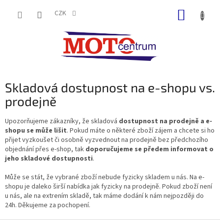
Přejít
NÁKUP
na
CZK
obsah
KOŠÍK
Skladová dostupnost na e-shopu vs.
prodejně
Upozorňujeme zákazníky, že skladová
dostupnost na prodejně a e-
shopu se může lišit
. Pokud máte o některé zboží zájem a chcete si ho
přijet vyzkoušet či osobně vyzvednout na prodejně bez předchozího
objednání přes e-shop, tak
doporučujeme se předem informovat o
jeho skladové dostupnosti
.
Může se stát, že vybrané zboží nebude fyzicky skladem u nás. Na e-
shopu je daleko širší nabídka jak fyzicky na prodejně. Pokud zboží není
u nás, ale na extrením skladě, tak máme dodání k nám nejpozději do
24h. Děkujeme za pochopení.