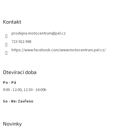
Z
á
p
a
Kontakt
t
prodejna-motocentrum
@
pel.cz
í
723 922 998
https://www.facebook.com/www.motocentrum.pel.cz/
Otevírací doba
Po - Pá
9:00 - 12:00, 12:30 - 16:00h
So - Ne: Zavřeno
Novinky