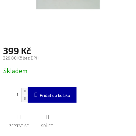
399 Kč
329,80 Kč bez DPH
Měrná
Skladem
cena:
Přidat do košíku
ZEPTAT SE
SDÍLET