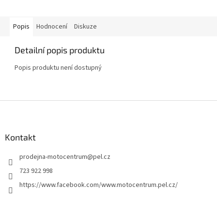
Popis
Hodnocení
Diskuze
Detailní popis produktu
Popis produktu není dostupný
Z
á
p
a
Kontakt
t
prodejna-motocentrum
@
pel.cz
í
723 922 998
https://www.facebook.com/www.motocentrum.pel.cz/