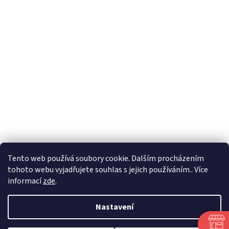
Tento web používá soubory cookie. Dalším procházením
tohoto webu vyjadřujete souhlas s jejich používáním.. Více
🏝️ Dovolená: 🏝️ 27.7.2026 do 9.8.2026 - bude
informací
zde
.
probíhat dovolená. Celá firma bude uzavřená!
Expedice objednávek z e-shopu bude po 10.8.2026.
Děkujeme za pochopení.
Nastavení
Objednávky obdržené do 22.7.2026 budou