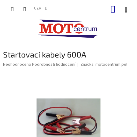
Přejít
NÁKUP
na
CZK
obsah
KOŠÍK
Startovací kabely 600A
Průměrné
Neohodnoceno
Podrobnosti hodnocení
Značka:
motocentrum.pel
hodnocení
produktu
je
0,0
z
5
hvězdiček.