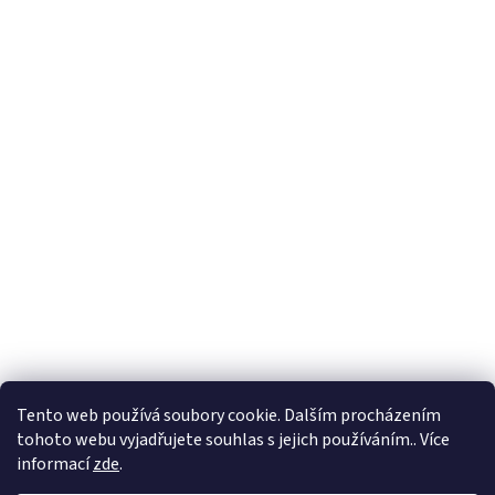
Tento web používá soubory cookie. Dalším procházením
tohoto webu vyjadřujete souhlas s jejich používáním.. Více
🏝️ Dovolená: 🏝️ 27.7.2026 do 9.8.2026 - bude
informací
zde
.
probíhat dovolená. Celá firma bude uzavřená!