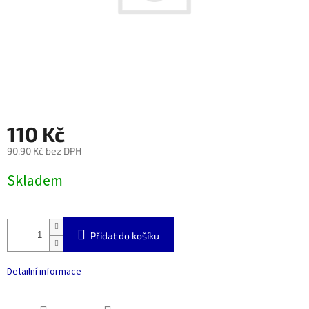
110 Kč
90,90 Kč bez DPH
Měrná
Skladem
cena:
Přidat do košíku
Detailní informace