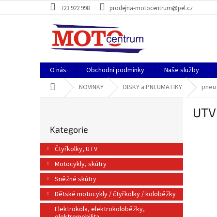
Přejít
723 922 998
prodejna-motocentrum@pel.cz
na
obsah
O nás
Obchodní podmínky
Naše služby
Domů
NOVINKY
DISKY a PNEUMATIKY
pneu
P
UTV
o
Přeskočit
s
Kategorie
kategorie
t
r
Čtyřkolky, UTV
a
Motocykly, skútry
n
n
Sněžné skútry
í
Dětské motocykly / čtyřkolky / koloběžky
p
a
Elektrokola, elektrokoloběžky,