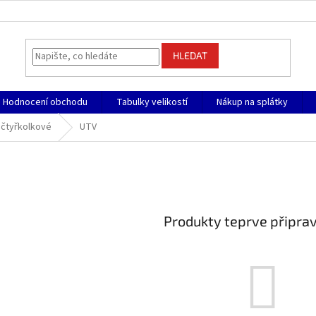
HLEDAT
Hodnocení obchodu
Tabulky velikostí
Nákup na splátky
 čtyřkolkové
UTV
Produkty teprve připra