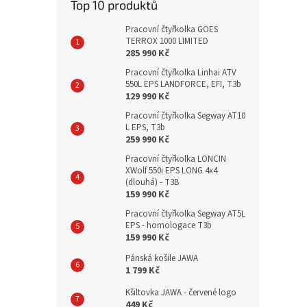
Top 10 produktů
Pracovní čtyřkolka GOES
TERROX 1000 LIMITED
285 990 Kč
Pracovní čtyřkolka Linhai ATV
550L EPS LANDFORCE, EFI, T3b
129 990 Kč
Pracovní čtyřkolka Segway AT10
L EPS, T3b
259 990 Kč
Pracovní čtyřkolka LONCIN
XWolf 550i EPS LONG 4x4
(dlouhá) - T3B
159 990 Kč
Pracovní čtyřkolka Segway AT5L
EPS - homologace T3b
159 990 Kč
Pánská košile JAWA
1 799 Kč
Kšiltovka JAWA - červené logo
449 Kč