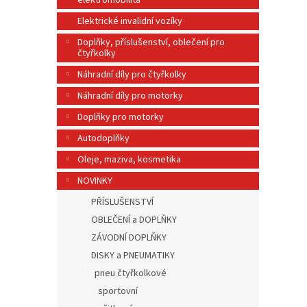
elektromobilita
n
e
Elektrické invalidní vozíky
l
Doplňky, příslušenství, oblečení pro
čtyřkolky
Náhradní díly pro čtyřkolky
Náhradní díly pro motorky
Doplňky pro motorky
Autodoplňky
Oleje, maziva, kosmetika
NOVINKY
PŘÍSLUŠENSTVÍ
OBLEČENÍ a DOPLŇKY
ZÁVODNÍ DOPLŇKY
DISKY a PNEUMATIKY
pneu čtyřkolkové
sportovní