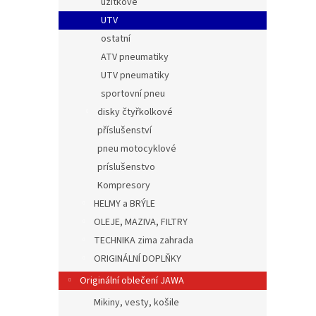
užitkové
UTV
ostatní
ATV pneumatiky
UTV pneumatiky
sportovní pneu
disky čtyřkolkové
příslušenství
pneu motocyklové
príslušenstvo
Kompresory
HELMY a BRÝLE
OLEJE, MAZIVA, FILTRY
TECHNIKA zima zahrada
ORIGINÁLNÍ DOPLŇKY
Originální oblečení JAWA
Mikiny, vesty, košile