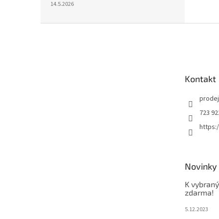
14.5.2026
Z
á
p
a
t
Kontakt
í
prode
723 92
https
Novinky
K vybraný
zdarma!
5.12.2023