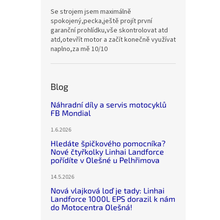
Se strojem jsem maximálně
spokojený,pecka,ještě projít první
garanční prohlídku,vše skontrolovat atd
atd,otevřít motor a začít konečně využívat
naplno,za mě 10/10
Blog
Náhradní díly a servis motocyklů
FB Mondial
1.6.2026
Hledáte špičkového pomocníka?
Nové čtyřkolky Linhai Landforce
pořídíte v Olešné u Pelhřimova
14.5.2026
Nová vlajková loď je tady: Linhai
Landforce 1000L EPS dorazil k nám
do Motocentra Olešná!