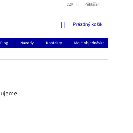
CZK
Přihlášení
NÁKUPNÍ
Prázdný košík
KOŠÍK
Blog
Návody
Kontakty
Moje objednávka
vujeme.