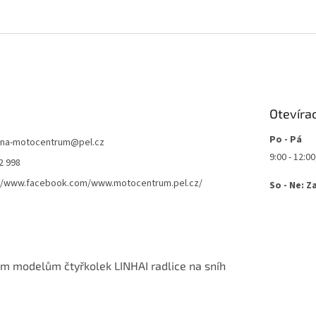
Otevíra
Po - Pá
jna-motocentrum
@
pel.cz
9:00 - 12:00
2 998
://www.facebook.com/www.motocentrum.pel.cz/
So - Ne: Z
m modelům čtyřkolek LINHAI radlice na sníh