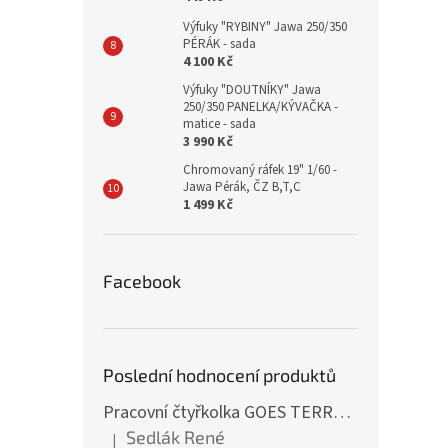
Výfuky "RYBINY" Jawa 250/350
PÉRÁK - sada
4 100 Kč
Výfuky "DOUTNÍKY" Jawa
250/350 PANELKA/KÝVAČKA -
matice - sada
3 990 Kč
Chromovaný ráfek 19" 1/60 -
Jawa Pérák, ČZ B,T,C
1 499 Kč
Facebook
Poslední hodnocení produktů
Pracovní čtyřkolka GOES TERROX 400 T3B
Sedlák René
|
Hodnocení produktu je 5 z 5 hvězdiček.