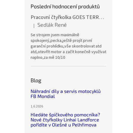
Poslední hodnocení produktů
Pracovní čtyřkolka GOES TERROX 400 T3B
Sedlák René
|
Hodnocení produktu je 5 z 5 hvězdiček.
Se strojem jsem maximálně
spokojený,pecka,ještě projít první
garanční prohlídku,vše skontrolovat atd
atd,otevřít motor a začít konečně využívat
naplno,za mě 10/10
Blog
Náhradní díly a servis motocyklů
FB Mondial
1.6.2026
Hledáte špičkového pomocníka?
Nové čtyřkolky Linhai Landforce
pořídíte v Olešné u Pelhřimova