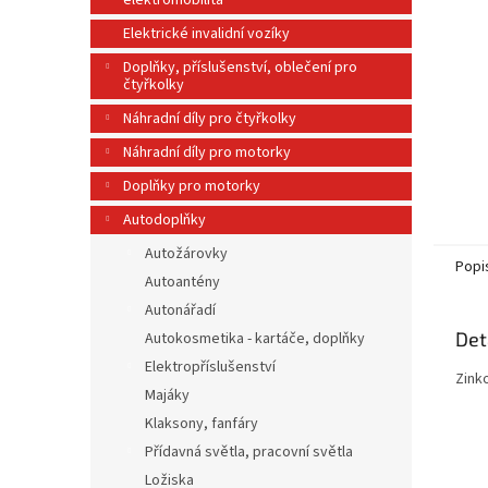
elektromobilita
n
e
Elektrické invalidní vozíky
l
Doplňky, příslušenství, oblečení pro
čtyřkolky
Náhradní díly pro čtyřkolky
Náhradní díly pro motorky
Doplňky pro motorky
Autodoplňky
Autožárovky
Popi
Autoantény
Autonářadí
Det
Autokosmetika - kartáče, doplňky
Elektropříslušenství
Zink
Majáky
Klaksony, fanfáry
Přídavná světla, pracovní světla
Ložiska