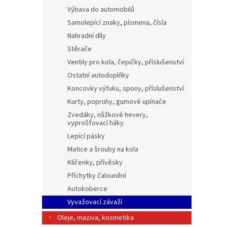
Výbava do automobilů
Samolepící znaky, písmena, čísla
Nahradní díly
Stěrače
Ventily pro kola, čepičky, příslušenství
Ostatní autodoplňky
Koncovky výfuku, spony, příslušenství
Kurty, popruhy, gumové upínače
Zvedáky, nůžkové hevery,
vyprošťovací háky
Lepící pásky
Matice a šrouby na kola
Klíčenky, přívěsky
Příchytky čalounění
Autokoberce
Vyvažovací závaží
Oleje, maziva, kosmetika