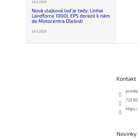
14.5.2026
Nová vlajková loď je tady: Linhai
Landforce 1000L EPS dorazil k nám
do Motocentra Olešná!
14.5.2026
Z
á
p
a
t
Kontakt
í
prode
723 92
https
Novinky