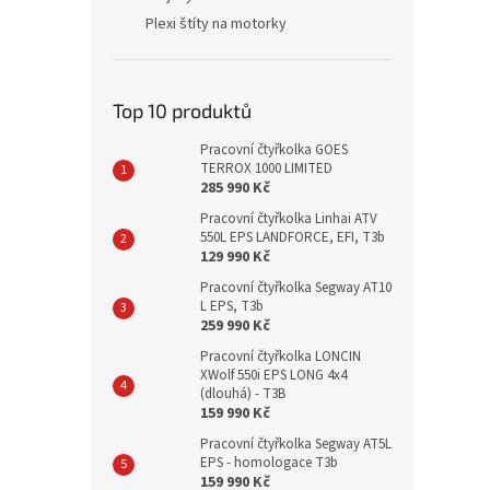
Plexi štíty na motorky
Top 10 produktů
Pracovní čtyřkolka GOES
TERROX 1000 LIMITED
285 990 Kč
Pracovní čtyřkolka Linhai ATV
550L EPS LANDFORCE, EFI, T3b
129 990 Kč
Pracovní čtyřkolka Segway AT10
L EPS, T3b
259 990 Kč
Pracovní čtyřkolka LONCIN
XWolf 550i EPS LONG 4x4
(dlouhá) - T3B
159 990 Kč
Pracovní čtyřkolka Segway AT5L
EPS - homologace T3b
159 990 Kč