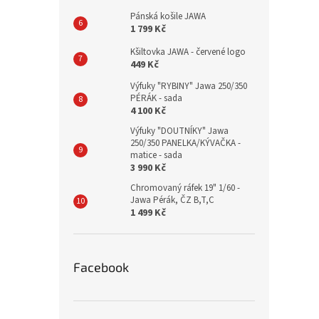
Pánská košile JAWA
1 799 Kč
Kšiltovka JAWA - červené logo
449 Kč
Výfuky "RYBINY" Jawa 250/350
PÉRÁK - sada
4 100 Kč
Výfuky "DOUTNÍKY" Jawa
250/350 PANELKA/KÝVAČKA -
matice - sada
3 990 Kč
Chromovaný ráfek 19" 1/60 -
Jawa Pérák, ČZ B,T,C
1 499 Kč
Facebook