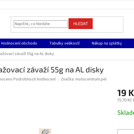
HLEDAT
Hodnocení obchodu
Tabulky velikostí
Nákup na splátky
ažovací závaží 55g na AL disky
žovací závaží 55g na AL disky
né
noceno
Podrobnosti hodnocení
Značka:
motocentrum.pel
ní
19 K
u
15,70 Kč
Měrná
Skla
cena:
ek.