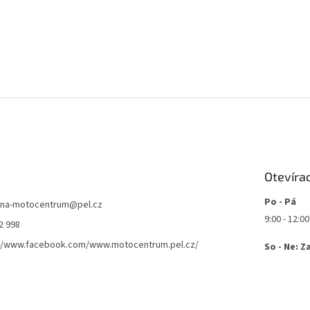
Otevíra
Po - Pá
jna-motocentrum
@
pel.cz
9:00 - 12:00
2 998
://www.facebook.com/www.motocentrum.pel.cz/
So - Ne: Z