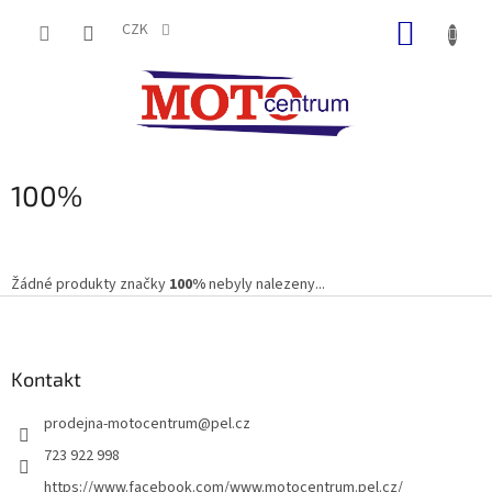
Přejít
NÁKUP
na
CZK
obsah
KOŠÍK
100%
Žádné produkty značky
100%
nebyly nalezeny...
Z
á
p
a
Kontakt
t
prodejna-motocentrum
@
pel.cz
í
723 922 998
https://www.facebook.com/www.motocentrum.pel.cz/