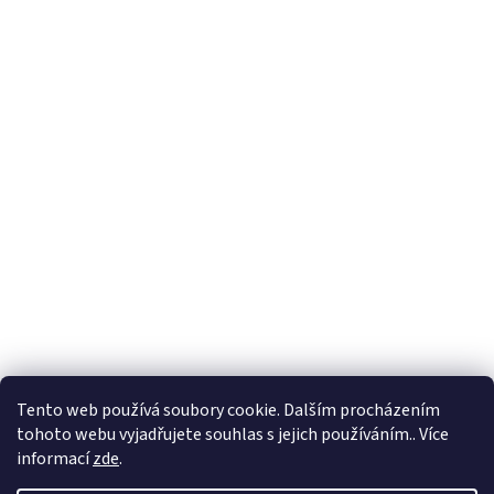
Tento web používá soubory cookie. Dalším procházením
tohoto webu vyjadřujete souhlas s jejich používáním.. Více
🏝️ Dovolená: 🏝️ 27.7.2026 do 9.8.2026 - bude
informací
zde
.
probíhat dovolená. Celá firma bude uzavřená!
Expedice objednávek z e-shopu bude po 10.8.2026.