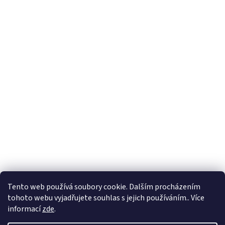
Tento web používá soubory cookie. Dalším procházením
tohoto webu vyjadřujete souhlas s jejich používáním.. Více
🏝️ Dovolená: 🏝️ 27.7.2026 do 9.8.2026 - bude
informací
zde
.
probíhat dovolená. Celá firma bude uzavřená!
Expedice objednávek z e-shopu bude po 10.8.2026.