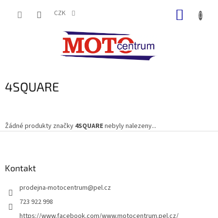
Přejít
NÁKUP
na
CZK
obsah
KOŠÍK
4SQUARE
Žádné produkty značky
4SQUARE
nebyly nalezeny...
Z
á
p
a
Kontakt
t
prodejna-motocentrum
@
pel.cz
í
723 922 998
https://www.facebook.com/www.motocentrum.pel.cz/