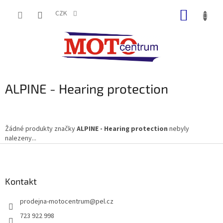
Přejít
NÁKUP
na
CZK
obsah
KOŠÍK
ALPINE - Hearing protection
Žádné produkty značky
ALPINE - Hearing protection
nebyly
nalezeny...
Z
á
p
a
Kontakt
t
prodejna-motocentrum
@
pel.cz
í
723 922 998