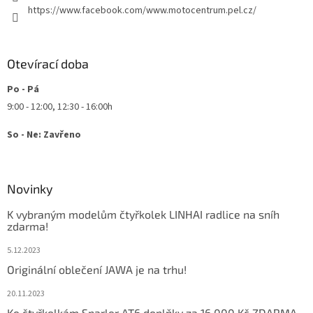
https://www.facebook.com/www.motocentrum.pel.cz/
Otevírací doba
Po - Pá
9:00 - 12:00, 12:30 - 16:00h
So - Ne: Zavřeno
Novinky
K vybraným modelům čtyřkolek LINHAI radlice na sníh
zdarma!
5.12.2023
Originální oblečení JAWA je na trhu!
20.11.2023
Ke čtyřkolkám Snarler AT6 doplňky za 16.000 Kč ZDARMA