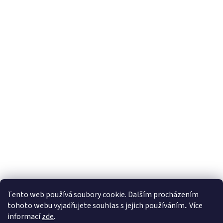
Tento web používá soubory cookie. Dalším procházením
tohoto webu vyjadřujete souhlas s jejich používáním.. Více
🏝️ Dovolená: 🏝️ 27.7.2026 do 9.8.2026 - bude
informací
zde
.
probíhat dovolená. Celá firma bude uzavřená!