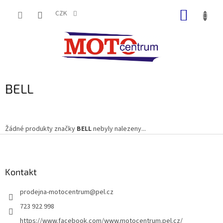
Přejít
NÁKUP
na
CZK
obsah
KOŠÍK
BELL
Žádné produkty značky
BELL
nebyly nalezeny...
Z
á
p
a
Kontakt
t
prodejna-motocentrum
@
pel.cz
í
723 922 998
https://www.facebook.com/www.motocentrum.pel.cz/