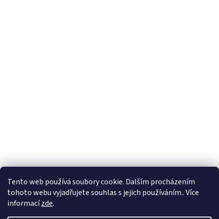
Tento web používá soubory cookie. Dalším procházením
tohoto webu vyjadřujete souhlas s jejich používáním.. Více
🏝️ Dovolená: 🏝️ 27.7.2026 do 9.8.2026 - bude
informací
zde
.
probíhat dovolená. Celá firma bude uzavřená!
Expedice objednávek z e-shopu bude po 10.8.2026.