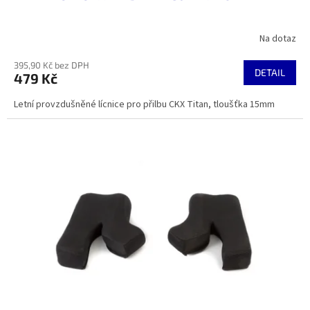
Na dotaz
395,90 Kč bez DPH
DETAIL
479 Kč
Letní provzdušněné lícnice pro přilbu CKX Titan, tloušťka 15mm