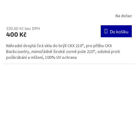
Na dotaz
330,60 Kč bez DPH
Do košíku
400 Kč
Náhradní dvojitá čirá skla do brýlí CKX 210°, pro přilbu CKX
Backcountry, mimořádně široké zorné pole 210°, odolná proti
poškrábání a mlžení, 100% UV ochrana