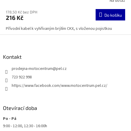
Na dotaz
178,50 Kč bez DPH
Do košíku
216 Kč
Přívodní kabel k vyhřívaným brýlím CKX, s vloženou pojistkou
Z
á
p
a
Kontakt
t
prodejna-motocentrum
@
pel.cz
í
723 922 998
https://www.facebook.com/www.motocentrum.pel.cz/
Otevírací doba
Po - Pá
9:00 - 12:00, 12:30 - 16:00h