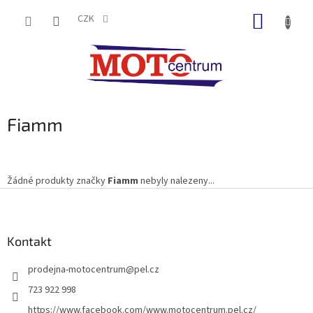
Přejít
NÁKUP
na
CZK
obsah
KOŠÍK
Fiamm
Žádné produkty značky
Fiamm
nebyly nalezeny...
Z
á
p
a
Kontakt
t
prodejna-motocentrum
@
pel.cz
í
723 922 998
https://www.facebook.com/www.motocentrum.pel.cz/