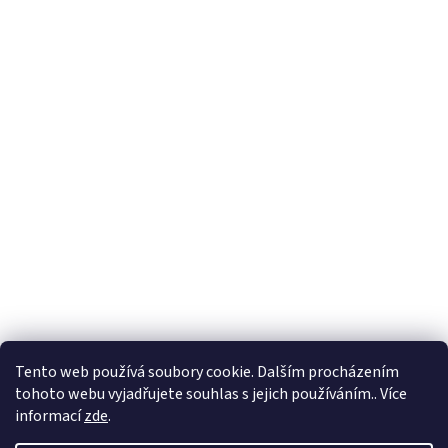
Tento web používá soubory cookie. Dalším procházením
tohoto webu vyjadřujete souhlas s jejich používáním.. Více
🏝️ Dovolená: 🏝️ 27.7.2026 do 9.8.2026 - bude
informací
zde
.
probíhat dovolená. Celá firma bude uzavřená!
Expedice objednávek z e-shopu bude po 10.8.2026.