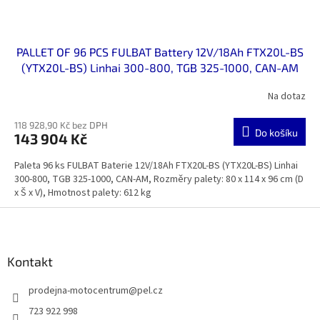
PALLET OF 96 PCS FULBAT Battery 12V/18Ah FTX20L-BS
(YTX20L-BS) Linhai 300-800, TGB 325-1000, CAN-AM
Na dotaz
118 928,90 Kč bez DPH
Do košíku
143 904 Kč
Paleta 96 ks FULBAT Baterie 12V/18Ah FTX20L-BS (YTX20L-BS) Linhai
300-800, TGB 325-1000, CAN-AM, Rozměry palety: 80 x 114 x 96 cm (D
x Š x V), Hmotnost palety: 612 kg
Z
á
p
a
Kontakt
t
prodejna-motocentrum
@
pel.cz
í
723 922 998