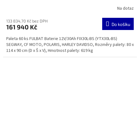
DAVIDSO
Na dotaz
133 834,70 Kč bez DPH
Do košíku
161 940 Kč
Paleta 60 ks FULBAT Baterie 12V/30Ah FIX30L-BS (YTX30L-BS)
SEGWAY, CF MOTO, POLARIS, HARLEY DAVIDSO, Rozměry palety: 80 x
114 x 90 cm (D x Š x V), Hmotnost palety: 619 kg