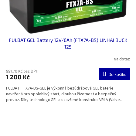
FULBAT GEL Battery 12V/6Ah (FTX7A-BS) LINHAI BUCK
125
Na dotaz
991,70 Kč bez DPH
Do košíku
1 200 Kč
FULBAT FTX7A-BS-GEL je výkonná bezúdržbová GEL baterie
navržená pro spolehlivý start, dlouhou životnost a bezpečný
provoz. Díky technologii GEL a uzavřené konstrukci VRLA (Valve...