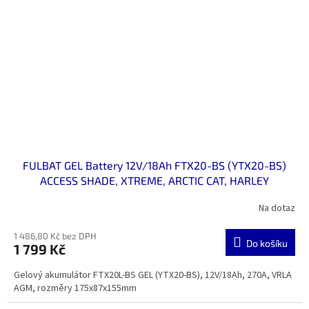
FULBAT GEL Battery 12V/18Ah FTX20-BS (YTX20-BS)
ACCESS SHADE, XTREME, ARCTIC CAT, HARLEY
DAVIDSON
Na dotaz
1 486,80 Kč bez DPH
Do košíku
1 799 Kč
Gelový akumulátor FTX20L-BS GEL (YTX20-BS), 12V/18Ah, 270A, VRLA
AGM, rozměry 175x87x155mm