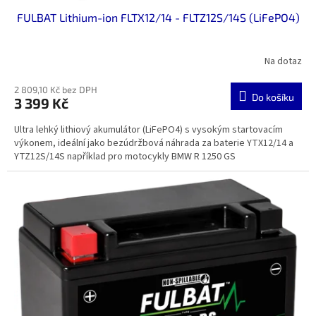
FULBAT Lithium-ion FLTX12/14 - FLTZ12S/14S (LiFePO4)
Na dotaz
2 809,10 Kč bez DPH
Do košíku
3 399 Kč
Ultra lehký lithiový akumulátor (LiFePO4) s vysokým startovacím
výkonem, ideální jako bezúdržbová náhrada za baterie YTX12/14 a
YTZ12S/14S například pro motocykly BMW R 1250 GS