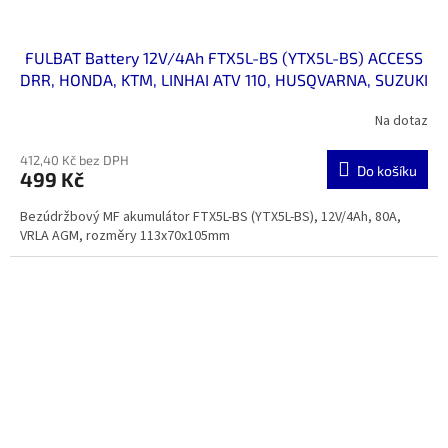
FULBAT Battery 12V/4Ah FTX5L-BS (YTX5L-BS) ACCESS
DRR, HONDA, KTM, LINHAI ATV 110, HUSQVARNA, SUZUKI
Na dotaz
412,40 Kč bez DPH
Do košíku
499 Kč
Bezúdržbový MF akumulátor FTX5L-BS (YTX5L-BS), 12V/4Ah, 80A,
VRLA AGM, rozměry 113x70x105mm