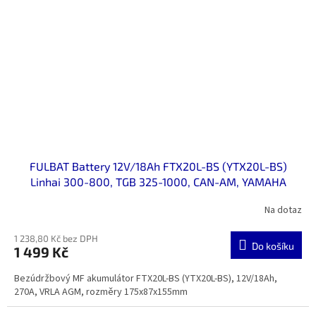
FULBAT Battery 12V/18Ah FTX20L-BS (YTX20L-BS)
Linhai 300-800, TGB 325-1000, CAN-AM, YAMAHA
Na dotaz
1 238,80 Kč bez DPH
Do košíku
1 499 Kč
Bezúdržbový MF akumulátor FTX20L-BS (YTX20L-BS), 12V/18Ah,
270A, VRLA AGM, rozměry 175x87x155mm