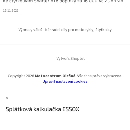
Ke čtyřkolkám Snarler AT6 doplňky za 16.000 Kč ZDARMA
15.11.2023
Výbrusy válců
Náhradní díly pro motocykly, čtyřkolky
Vytvořil Shoptet
Copyright 2026
Motocentrum Olešná
. Všechna práva vyhrazena.
Upravit nastavení cookies
×
Splátková kalkulačka ESSOX