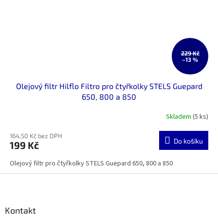
229 Kč
–13 %
Olejový filtr Hilflo Filtro pro čtyřkolky STELS Guepard
650, 800 a 850
Skladem
(5 ks)
164,50 Kč bez DPH
Do košíku
199 Kč
Olejový filtr pro čtyřkolky STELS Guepard 650, 800 a 850
Z
á
p
a
Kontakt