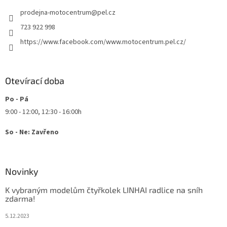
t
prodejna-motocentrum
@
pel.cz
í
723 922 998
https://www.facebook.com/www.motocentrum.pel.cz/
Otevírací doba
Po - Pá
9:00 - 12:00, 12:30 - 16:00h
So - Ne: Zavřeno
Novinky
K vybraným modelům čtyřkolek LINHAI radlice na sníh
zdarma!
5.12.2023