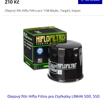
210 Kč
je
5,0
Olejový filtr Hiflo Filtro pro TGB Blade, Target, Sniper
z
5
hvězdiček.
Olejový filtr Hiflo Filtro pro čtyřkolky LINHAI 500, 550