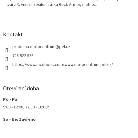
tvaru X, vnitřní zesílení ráfku Rock Armor, matně...
Z
á
p
a
Kontakt
t
prodejna-motocentrum
@
pel.cz
í
723 922 998
https://www.facebook.com/www.motocentrum.pel.cz/
Otevírací doba
Po - Pá
9:00 - 12:00, 12:30 - 16:00h
So - Ne: Zavřeno