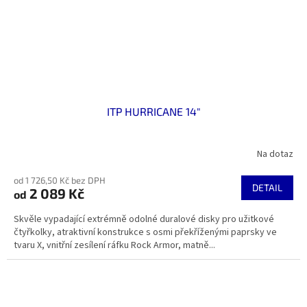
ITP HURRICANE 14"
Na dotaz
od 1 726,50 Kč bez DPH
DETAIL
2 089 Kč
od
Skvěle vypadající extrémně odolné duralové disky pro užitkové
čtyřkolky, atraktivní konstrukce s osmi překříženými paprsky ve
tvaru X, vnitřní zesílení ráfku Rock Armor, matně...