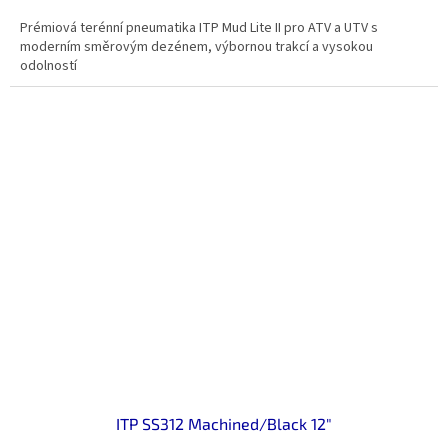
Prémiová terénní pneumatika ITP Mud Lite II pro ATV a UTV s
moderním směrovým dezénem, výbornou trakcí a vysokou
odolností
ITP SS312 Machined/Black 12"