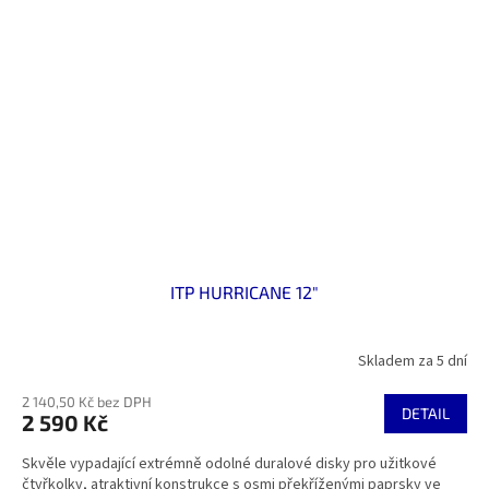
ITP HURRICANE 12"
Skladem za 5 dní
2 140,50 Kč bez DPH
DETAIL
2 590 Kč
Skvěle vypadající extrémně odolné duralové disky pro užitkové
čtyřkolky, atraktivní konstrukce s osmi překříženými paprsky ve