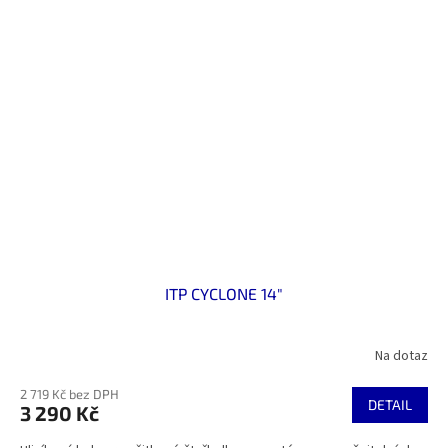
ITP CYCLONE 14"
Na dotaz
2 719 Kč bez DPH
DETAIL
3 290 Kč