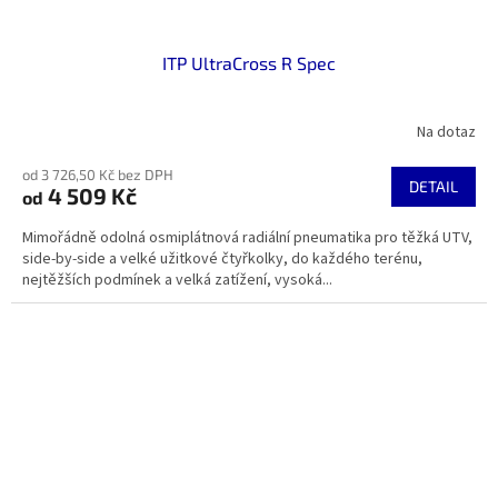
ITP UltraCross R Spec
Na dotaz
od 3 726,50 Kč bez DPH
DETAIL
4 509 Kč
od
Mimořádně odolná osmiplátnová radiální pneumatika pro těžká UTV,
side-by-side a velké užitkové čtyřkolky, do každého terénu,
nejtěžších podmínek a velká zatížení, vysoká...