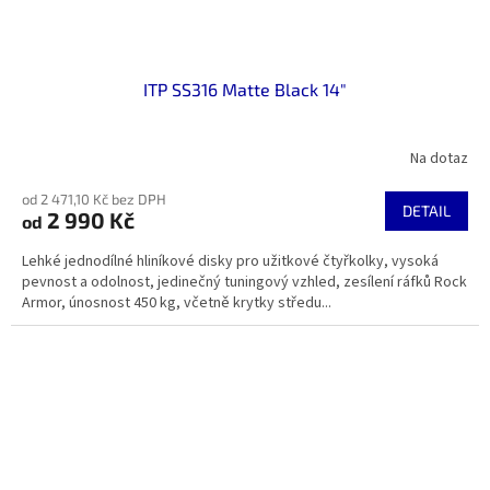
ITP SS316 Matte Black 14"
Na dotaz
od 2 471,10 Kč bez DPH
DETAIL
2 990 Kč
od
Lehké jednodílné hliníkové disky pro užitkové čtyřkolky, vysoká
pevnost a odolnost, jedinečný tuningový vzhled, zesílení ráfků Rock
Armor, únosnost 450 kg, včetně krytky středu...