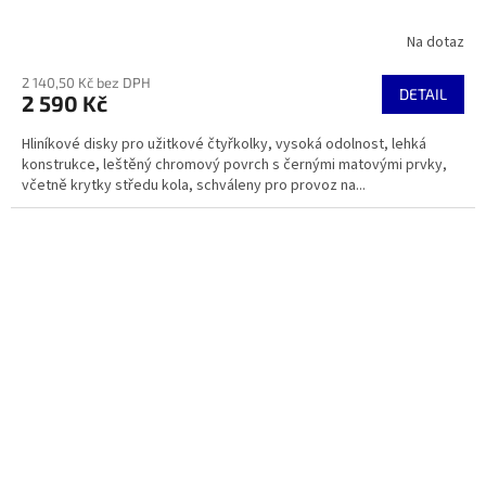
Na dotaz
2 140,50 Kč bez DPH
DETAIL
2 590 Kč
Hliníkové disky pro užitkové čtyřkolky, vysoká odolnost, lehká
konstrukce, leštěný chromový povrch s černými matovými prvky,
včetně krytky středu kola, schváleny pro provoz na...