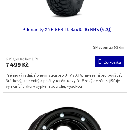
ITP Tenacity XNR 8PR TL 32x10-16 NHS (92Q)
Skladem za 53 dní
6 197,50 Kč bez DPH
Do košíku
7 499 Kč
Prémiová radiální pneumatika pro UTV a ATV, navržená pro pouštní,
štěrkový, kamenitý a písčitý terén. Nový řetězový dezén zajišťuje
vynikající trakci v sypkém povrchu, vysokou...