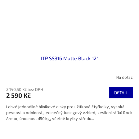
ITP SS316 Matte Black 12"
Na dotaz
2 140,50 Kč bez DPH
DETAIL
2 590 Kč
Lehké jednodílné hliníkové disky pro užitkové čtyřkolky, vysoká
pevnost a odolnost, jedinečný tuningový vzhled, zesílení ráfků Rock
Armor, únosnost 450 kg, včetně krytky středu...