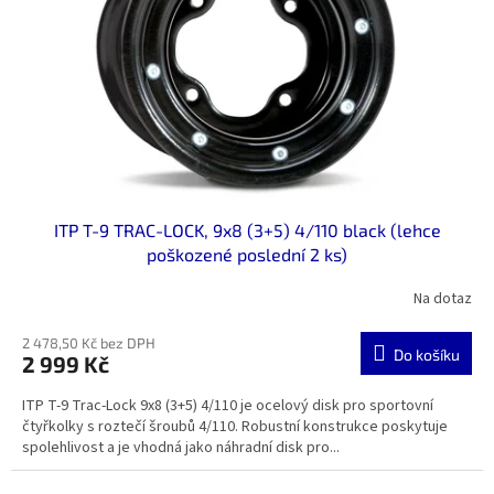
ITP T-9 TRAC-LOCK, 9x8 (3+5) 4/110 black (lehce
poškozené poslední 2 ks)
Na dotaz
2 478,50 Kč bez DPH
Do košíku
2 999 Kč
ITP T-9 Trac-Lock 9x8 (3+5) 4/110 je ocelový disk pro sportovní
čtyřkolky s roztečí šroubů 4/110. Robustní konstrukce poskytuje
spolehlivost a je vhodná jako náhradní disk pro...