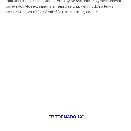
Hliníková kola pro užitkové čtyřkolky se systémem vyměnitelných
barevných vložek, snadná změna designu, velmi odolná lehká
konstrukce, vnitřní zesílení ráfku Rock Armor, cena za...
ITP TORNADO 14"