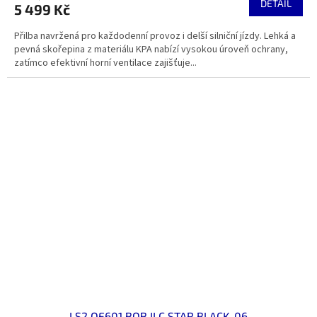
DETAIL
5 499 Kč
Přilba navržená pro každodenní provoz i delší silniční jízdy. Lehká a
pevná skořepina z materiálu KPA nabízí vysokou úroveň ochrany,
zatímco efektivní horní ventilace zajišťuje...
LS2 OF601 BOB II C STAR BLACK-06