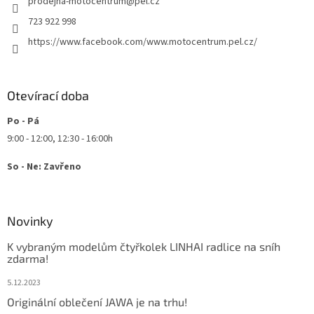
prodejna-motocentrum
@
pel.cz
í
723 922 998
https://www.facebook.com/www.motocentrum.pel.cz/
Otevírací doba
Po - Pá
9:00 - 12:00, 12:30 - 16:00h
So - Ne: Zavřeno
Novinky
K vybraným modelům čtyřkolek LINHAI radlice na sníh
zdarma!
5.12.2023
Originální oblečení JAWA je na trhu!