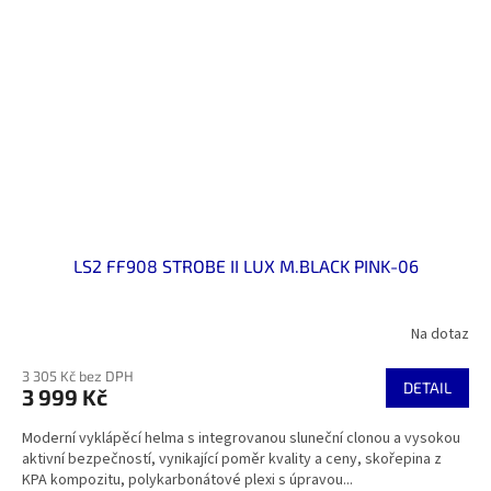
LS2 FF908 STROBE II LUX M.BLACK PINK-06
Na dotaz
3 305 Kč bez DPH
DETAIL
3 999 Kč
Moderní vyklápěcí helma s integrovanou sluneční clonou a vysokou
aktivní bezpečností, vynikající poměr kvality a ceny, skořepina z
KPA kompozitu, polykarbonátové plexi s úpravou...