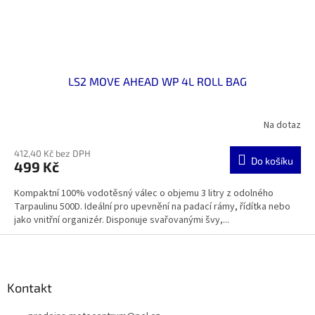
LS2 MOVE AHEAD WP 4L ROLL BAG
Na dotaz
412,40 Kč bez DPH
Do košíku
499 Kč
Kompaktní 100% vodotěsný válec o objemu 3 litry z odolného
Tarpaulinu 500D. Ideální pro upevnění na padací rámy, řídítka nebo
jako vnitřní organizér. Disponuje svařovanými švy,...
Z
á
p
a
Kontakt
t