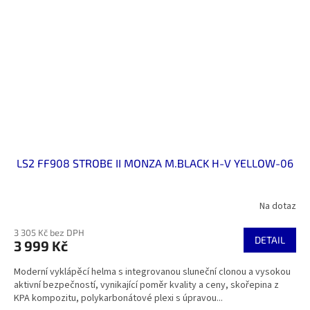
LS2 FF908 STROBE II MONZA M.BLACK H-V YELLOW-06
Na dotaz
3 305 Kč bez DPH
DETAIL
3 999 Kč
Moderní vyklápěcí helma s integrovanou sluneční clonou a vysokou
aktivní bezpečností, vynikající poměr kvality a ceny, skořepina z
KPA kompozitu, polykarbonátové plexi s úpravou...