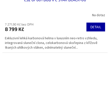
Na dotaz
7 271,90 Kč bez DPH
DETAIL
8 799 Kč
Exkluzivní lehká karbonová helma v luxusním neo-retro vzhledu,
integrovaná sluneční clona, celokarbonová skořepina z křížově
tkaných uhlíkových vláken, odnímatelný sluneční...