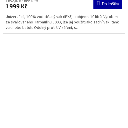
1 652,10 Kč bez DPH
Do košíku
1 999 Kč
Univerzální, 100% vodotěsný vak (IPX5) o objemu 10 litrů. Vyroben
ze svařovaného Tarpaulinu 500D, lze jej použít jako zadní vak, tank
vak nebo batoh. Odolný proti UV záření, s...