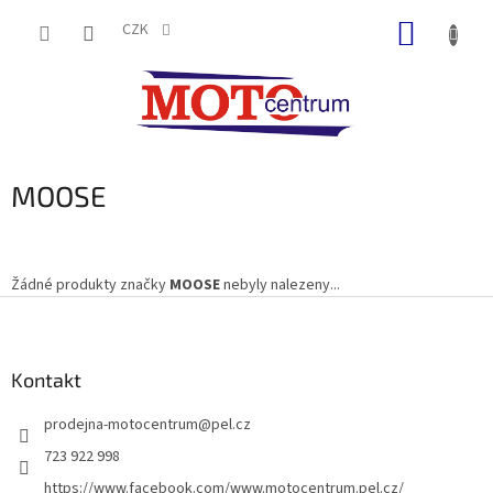
Přejít
NÁKUP
na
CZK
obsah
KOŠÍK
MOOSE
Žádné produkty značky
MOOSE
nebyly nalezeny...
Z
á
p
a
Kontakt
t
prodejna-motocentrum
@
pel.cz
í
723 922 998
https://www.facebook.com/www.motocentrum.pel.cz/