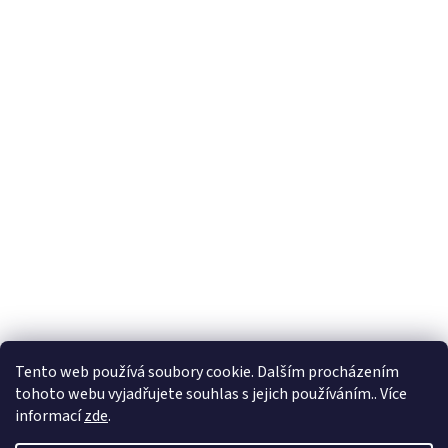
Tento web používá soubory cookie. Dalším procházením
tohoto webu vyjadřujete souhlas s jejich používáním.. Více
🏝️ Dovolená: 🏝️ 27.7.2026 do 9.8.2026 - bude
informací
zde
.
probíhat dovolená. Celá firma bude uzavřená!
Expedice objednávek z e-shopu bude po 10.8.2026.