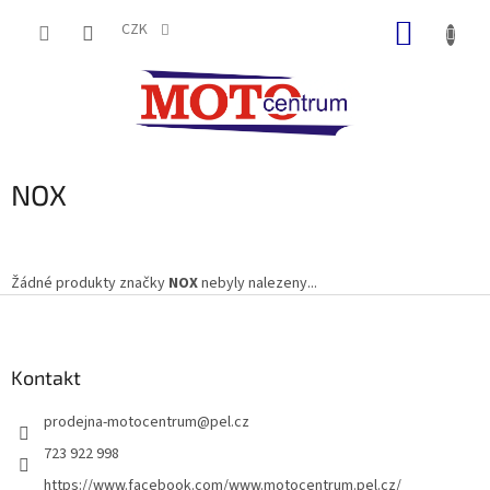
Přejít
NÁKUP
na
CZK
obsah
KOŠÍK
NOX
Žádné produkty značky
NOX
nebyly nalezeny...
Z
á
p
a
Kontakt
t
prodejna-motocentrum
@
pel.cz
í
723 922 998
https://www.facebook.com/www.motocentrum.pel.cz/