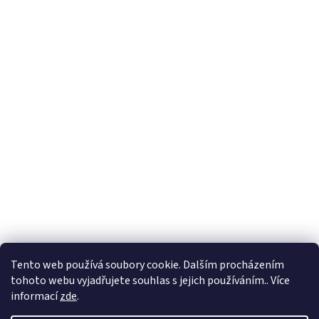
Tento web používá soubory cookie. Dalším procházením
tohoto webu vyjadřujete souhlas s jejich používáním.. Více
🏝️ Dovolená: 🏝️ 27.7.2026 do 9.8.2026 - bude
informací
zde
.
probíhat dovolená. Celá firma bude uzavřená!
Expedice objednávek z e-shopu bude po 10.8.2026.