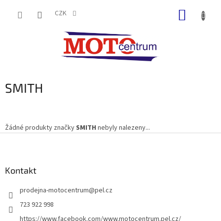
Přejít
NÁKUP
na
CZK
obsah
KOŠÍK
SMITH
Žádné produkty značky
SMITH
nebyly nalezeny...
Z
á
p
a
Kontakt
t
prodejna-motocentrum
@
pel.cz
í
723 922 998
https://www.facebook.com/www.motocentrum.pel.cz/