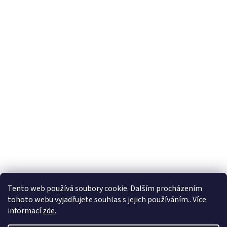
Tento web používá soubory cookie. Dalším procházením
tohoto webu vyjadřujete souhlas s jejich používáním.. Více
🏝️ Dovolená: 🏝️ 27.7.2026 do 9.8.2026 - bude
informací
zde
.
probíhat dovolená. Celá firma bude uzavřená!
Expedice objednávek z e-shopu bude po 10.8.2026.