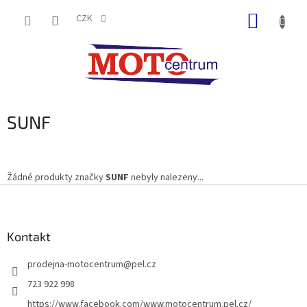
Přejít
NÁKUP
na
CZK
obsah
KOŠÍK
SUNF
Žádné produkty značky
SUNF
nebyly nalezeny...
Z
á
p
a
Kontakt
t
prodejna-motocentrum
@
pel.cz
í
723 922 998
https://www.facebook.com/www.motocentrum.pel.cz/