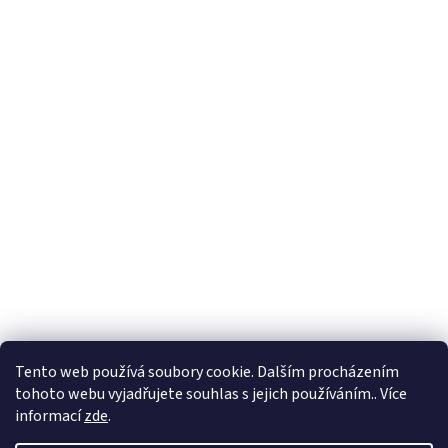
Tento web používá soubory cookie. Dalším procházením
tohoto webu vyjadřujete souhlas s jejich používáním.. Více
🏝️ Dovolená: 🏝️ 27.7.2026 do 9.8.2026 - bude
informací
zde
.
probíhat dovolená. Celá firma bude uzavřená!
Expedice objednávek z e-shopu bude po 10.8.2026.