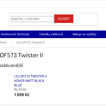
HLEDAT
Hodnocení obchodu
Tabulky velikostí
Nákup na splátky
vřené
LS2 OF573 Twister II
OF573 Twister II
odávanější
LS2 OF573 TWISTER II
XOVER MATT BLACK
BLUE
Na dotaz
1 699 Kč