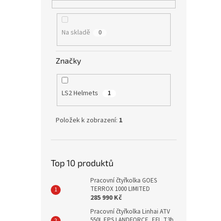
Na skladě
0
Značky
LS2 Helmets
1
Položek k zobrazení:
1
Top 10 produktů
Pracovní čtyřkolka GOES
TERROX 1000 LIMITED
285 990 Kč
Pracovní čtyřkolka Linhai ATV
550L EPS LANDFORCE, EFI, T3b