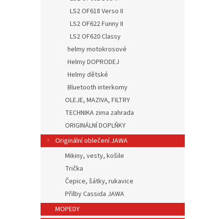
LS2 OF618 Verso II
LS2 OF622 Funny II
LS2 OF620 Classy
helmy motokrosové
Helmy DOPRODEJ
Helmy dětské
Bluetooth interkomy
OLEJE, MAZIVA, FILTRY
TECHNIKA zima zahrada
ORIGINÁLNÍ DOPLŇKY
Originální oblečení JAWA
Mikiny, vesty, košile
Trička
Čepice, šátky, rukavice
Přilby Cassida JAWA
MOPEDY