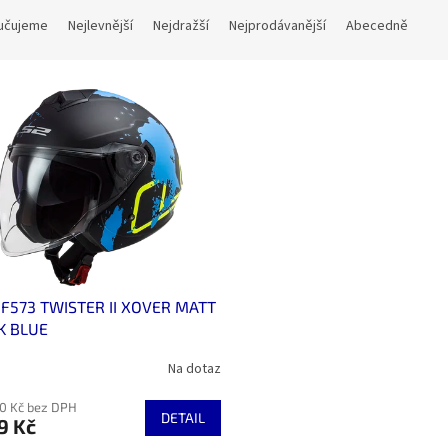
učujeme
Nejlevnější
Nejdražší
Nejprodávanější
Abecedně
OF573 TWISTER II XOVER MATT
K BLUE
Na dotaz
10 Kč bez DPH
DETAIL
9 Kč