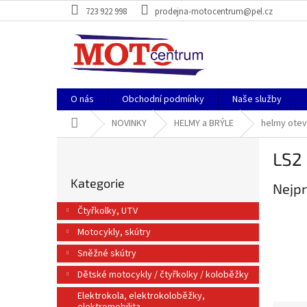
Přejít
723 922 998
prodejna-motocentrum@pel.cz
na
obsah
O nás
Obchodní podmínky
Naše služby
Domů
NOVINKY
HELMY a BRÝLE
helmy ote
P
LS2 
o
Přeskočit
s
Kategorie
kategorie
Nejpr
t
r
Čtyřkolky, UTV
a
Motocykly, skútry
n
n
Sněžné skútry
í
Dětské motocykly / čtyřkolky / koloběžky
p
a
Elektrokola, elektrokoloběžky,