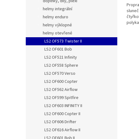
doplňky, díly, plexi
Propra
helmy integrální
sluneč
čtyřko
helmy enduro
polyka
helmy výklopné
poškrá
helmy otevřené
LS2 OF573 Twister II
LS2 OF601 Bob
LS2 OF521 Infinity
LS2 OF558 Sphere
LS2 OF570 Verso
LS2 OF600 Copter
LS2 OF562 Airflow
LS2 OF599 Spitfire
LS2 OF603 INFINITY II
LS2 OF600 Copter II
LS2 OF606 Drifter
LS2 OF616 Airflow II
LS2 OF601 Bob II