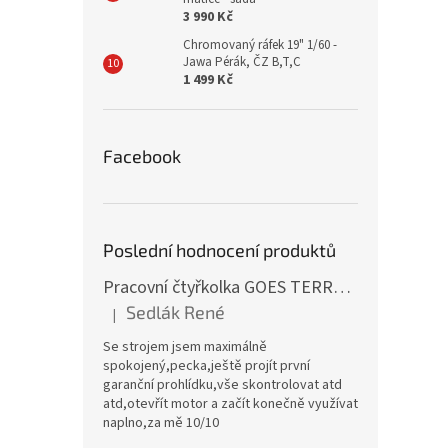
3 990 Kč
Chromovaný ráfek 19" 1/60 -
Jawa Pérák, ČZ B,T,C
1 499 Kč
Facebook
Poslední hodnocení produktů
Pracovní čtyřkolka GOES TERROX 400 T3B
Sedlák René
|
Hodnocení produktu je 5 z 5 hvězdiček.
Se strojem jsem maximálně
spokojený,pecka,ještě projít první
garanční prohlídku,vše skontrolovat atd
atd,otevřít motor a začít konečně využívat
naplno,za mě 10/10