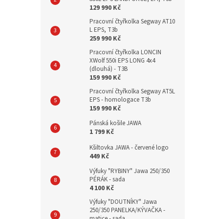
129 990 Kč
Pracovní čtyřkolka Segway AT10
L EPS, T3b
259 990 Kč
Pracovní čtyřkolka LONCIN
XWolf 550i EPS LONG 4x4
(dlouhá) - T3B
159 990 Kč
Pracovní čtyřkolka Segway AT5L
EPS - homologace T3b
159 990 Kč
Pánská košile JAWA
1 799 Kč
Kšiltovka JAWA - červené logo
449 Kč
Výfuky "RYBINY" Jawa 250/350
PÉRÁK - sada
4 100 Kč
Výfuky "DOUTNÍKY" Jawa
250/350 PANELKA/KÝVAČKA -
matice - sada