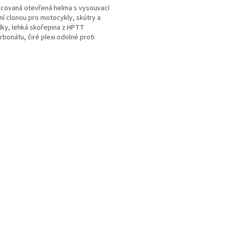
covaná otevřená helma s vysouvací
ní clonou pro motocykly, skútry a
lky, lehká skořepina z HPTT
rbonátu, čiré plexi odolné proti
bání a mlžení,...
O
v
l
á
d
a
c
í
p
r
v
k
y
v
ý
p
i
s