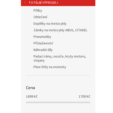
TOTÁLNÍ VÝPRODEJ
Přilby
Oblečení
Doplňky na motocykly
Zámky na motocykly ABUS, CITADEL
Pneumatiky
Příslušenství
Náhradní díly
Padací rámy, nosiče, kryty motoru,
stojany
Plexi štíty na motorky
Cena
1699
Kč
1700
Kč