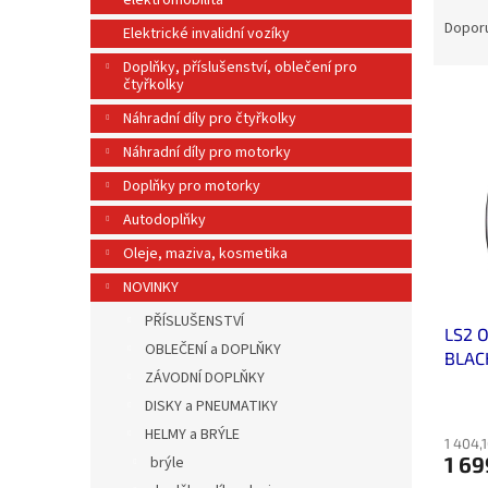
elektromobilita
Ř
n
a
e
Dopor
Elektrické invalidní vozíky
z
l
Doplňky, příslušenství, oblečení pro
e
čtyřkolky
V
n
Náhradní díly pro čtyřkolky
ý
í
p
p
Náhradní díly pro motorky
i
r
Doplňky pro motorky
s
o
p
d
Autodoplňky
r
u
Oleje, maziva, kosmetika
o
k
d
NOVINKY
t
u
ů
PŘÍSLUŠENSTVÍ
LS2 
k
OBLEČENÍ a DOPLŇKY
BLAC
t
ZÁVODNÍ DOPLŇKY
ů
DISKY a PNEUMATIKY
HELMY a BRÝLE
1 404,
1 69
brýle