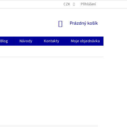
CZK
Přihlášení
NÁKUPNÍ
Prázdný košík
KOŠÍK
Blog
Návody
Kontakty
Moje objednávka