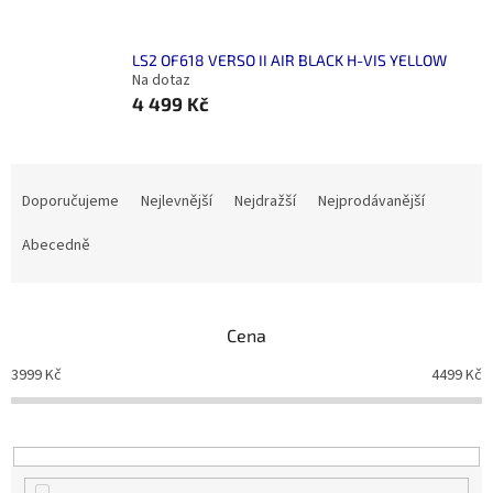
LS2 OF618 VERSO II AIR BLACK H-VIS YELLOW
Na dotaz
4 499 Kč
Ř
a
Doporučujeme
Nejlevnější
Nejdražší
Nejprodávanější
z
e
Abecedně
n
í
p
Cena
r
o
3999
Kč
4499
Kč
d
u
k
t
ů