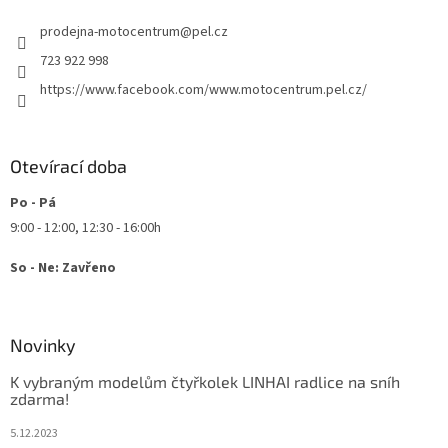
t
í
prodejna-motocentrum
@
pel.cz
í
p
r
723 922 998
v
https://www.facebook.com/www.motocentrum.pel.cz/
k
y
v
ý
Otevírací doba
p
i
Po - Pá
s
u
9:00 - 12:00, 12:30 - 16:00h
So - Ne: Zavřeno
Novinky
K vybraným modelům čtyřkolek LINHAI radlice na sníh
zdarma!
5.12.2023