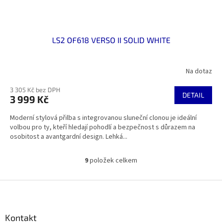
LS2 OF618 VERSO II SOLID WHITE
Na dotaz
3 305 Kč bez DPH
DETAIL
3 999 Kč
Moderní stylová přilba s integrovanou sluneční clonou je ideální
volbou pro ty, kteří hledají pohodlí a bezpečnost s důrazem na
osobitost a avantgardní design. Lehká...
9
položek celkem
O
v
l
Z
á
á
d
p
a
a
Kontakt
c