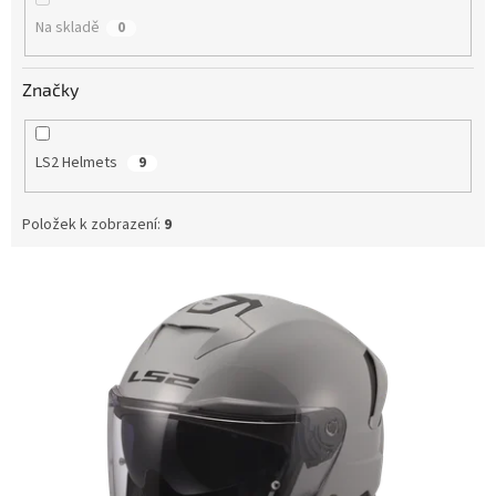
Na skladě
0
Značky
LS2 Helmets
9
Položek k zobrazení:
9
V
ý
p
i
s
p
r
o
d