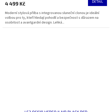
DETAIL
4 499 Kč
Moderní stylová přilba s integrovanou sluneční clonou je ideální
volbou pro ty, kteří hledají pohodlí a bezpečnost s důrazem na
osobitost a avantgardní design. Lehká...
LS2 OF618 VERSO II AIR BLACK RED