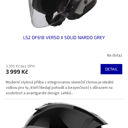
u
k
t
ů
LS2 OF618 VERSO II SOLID NARDO GREY
Na dotaz
3 305 Kč bez DPH
DETAIL
3 999 Kč
Moderní stylová přilba s integrovanou sluneční clonou je ideální
volbou pro ty, kteří hledají pohodlí a bezpečnost s důrazem na
osobitost a avantgardní design. Lehká...