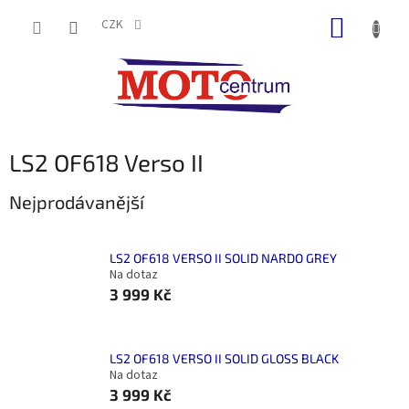
Přejít
NÁKUP
na
CZK
obsah
KOŠÍK
LS2 OF618 Verso II
Nejprodávanější
LS2 OF618 VERSO II SOLID NARDO GREY
Na dotaz
3 999 Kč
LS2 OF618 VERSO II SOLID GLOSS BLACK
Na dotaz
3 999 Kč