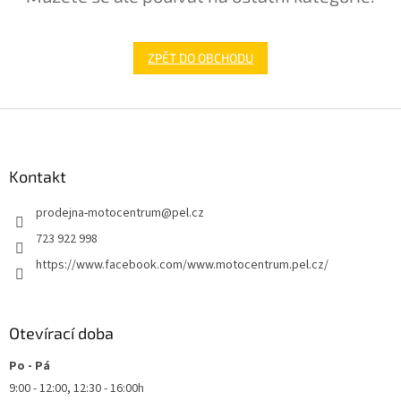
ZPĚT DO OBCHODU
Z
á
p
a
Kontakt
t
prodejna-motocentrum
@
pel.cz
í
723 922 998
https://www.facebook.com/www.motocentrum.pel.cz/
Otevírací doba
Po - Pá
9:00 - 12:00, 12:30 - 16:00h