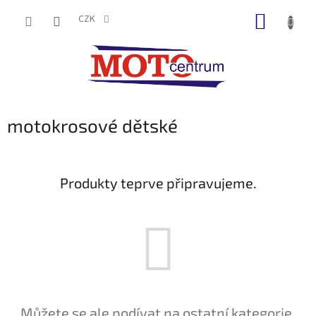
Přejít
NÁKUP
na
CZK
obsah
KOŠÍK
motokrosové dětské
Produkty teprve připravujeme.
Můžete se ale podívat na ostatní kategorie.